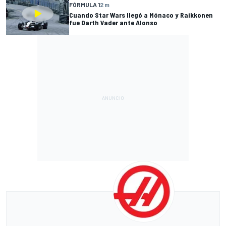
FÓRMULA 1
2 m
Cuando Star Wars llegó a Mónaco y Raikkonen
fue Darth Vader ante Alonso