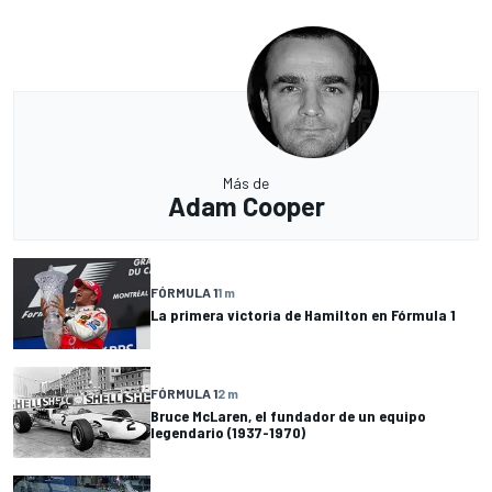
Más de
Adam Cooper
FÓRMULA 1
1 m
La primera victoria de Hamilton en Fórmula 1
FÓRMULA 1
2 m
Bruce McLaren, el fundador de un equipo
legendario (1937-1970)