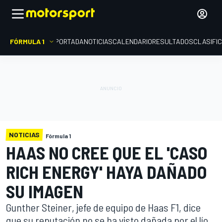
FÓRMULA 1
PORTADA
NOTICIAS
CALENDARIO
RESULTADOS
CLASIFI
NOTICIAS
Fórmula 1
HAAS NO CREE QUE EL 'CASO
RICH ENERGY' HAYA DAÑADO
SU IMAGEN
Gunther Steiner, jefe de equipo de Haas F1, dice
que su reputación no se ha visto dañada por el lío