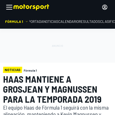
FÓRMULA 1
PORTADA
NOTICIAS
CALENDARIO
RESULTADOS
CLASIFI
NOTICIAS
Fórmula 1
HAAS MANTIENE A
GROSJEAN Y MAGNUSSEN
PARA LA TEMPORADA 2019
El equipo Haas de Fórmula 1 seguirá con la misma
alineación, manteniendo a Kevin Magnussen y