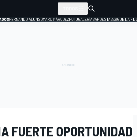
TODOS
ADOS
FERNANDO ALONSO
MARC MÁRQUEZ
FOTOGALERÍAS
APUESTAS
¡SIGUE LA F1,
P
NA FUERTE OPORTUNIDAD