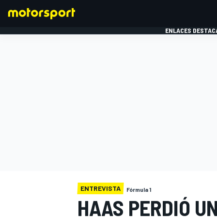
ENLACES DESTAC
FÓRMULA 1
MOTOG
ENTREVISTA
Fórmula 1
HAAS PERDIÓ U