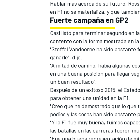
Hablar más acerca de su futuro, Rossi 
en F1 no se materializa, y que también
Fuerte campaña en GP2
Casi listo para terminar segundo en l
contento con la forma mostrada en l
"Stoffel Vandoorne ha sido bastante fe
ganarle", dijo.
"A mitad de camino, había algunas co
en una buena posición para llegar se
un buen resultado".
Después de un exitoso 2015, el Esta
para obtener una unidad en la F1.
"Creo que he demostrado que lo que te
podios y las cosas han sido bastante p
"Y la F1 fue muy buena, fuimos capaces
las batallas en las carreras fueron mu
"Fue una buena representación de mi 