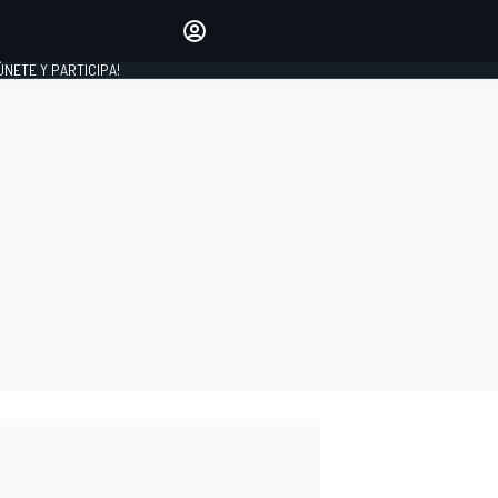
Haz que tu voz se escuche
comentando los artículos
 ÚNETE Y PARTICIPA!
INICIAR SESIÓN
EDICIÓN
ESPAÑA