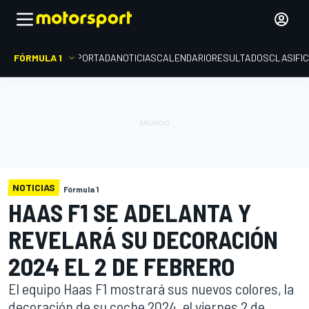
FÓRMULA 1
PORTADA
NOTICIAS
CALENDARIO
RESULTADOS
CLASIFI
NOTICIAS
Fórmula 1
HAAS F1 SE ADELANTA Y
REVELARÁ SU DECORACIÓN
2024 EL 2 DE FEBRERO
El equipo Haas F1 mostrará sus nuevos colores, la
decoración de su coche 2024, el viernes 2 de