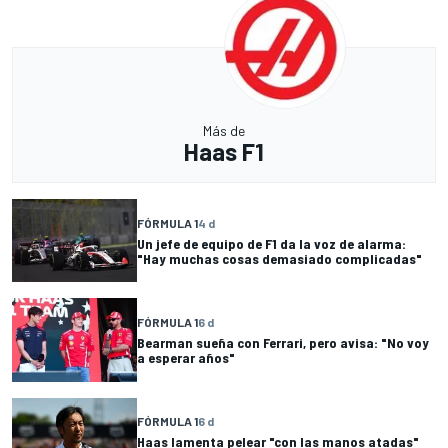
Más de
Haas F1
FÓRMULA 1
4 d
Un jefe de equipo de F1 da la voz de alarma:
"Hay muchas cosas demasiado complicadas"
FÓRMULA 1
6 d
Bearman sueña con Ferrari, pero avisa: "No voy
a esperar años"
FÓRMULA 1
6 d
Haas lamenta pelear "con las manos atadas"