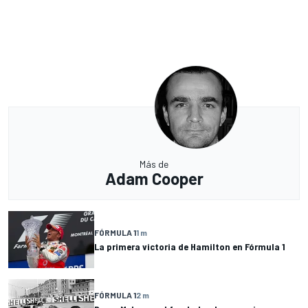
Más de
Adam Cooper
FÓRMULA 1
1 m
La primera victoria de Hamilton en Fórmula 1
FÓRMULA 1
2 m