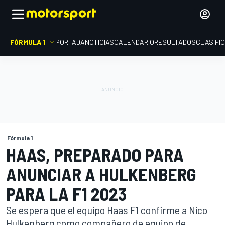
FÓRMULA 1
PORTADA
NOTICIAS
CALENDARIO
RESULTADOS
CLASIFI
Fórmula 1
HAAS, PREPARADO PARA
ANUNCIAR A HULKENBERG
PARA LA F1 2023
Se espera que el equipo Haas F1 confirme a Nico
Hulkenberg como compañero de equipo de