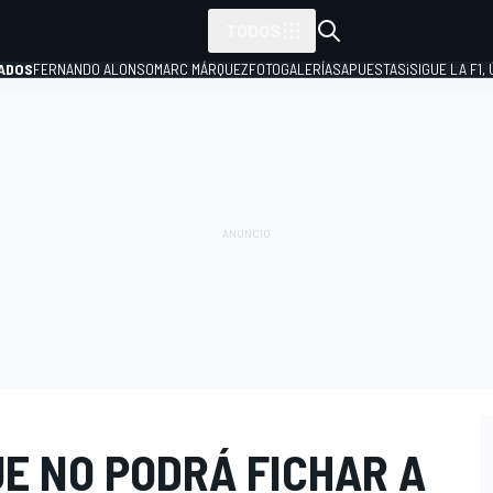
TODOS
ADOS
FERNANDO ALONSO
MARC MÁRQUEZ
FOTOGALERÍAS
APUESTAS
¡SIGUE LA F1,
P
E NO PODRÁ FICHAR A