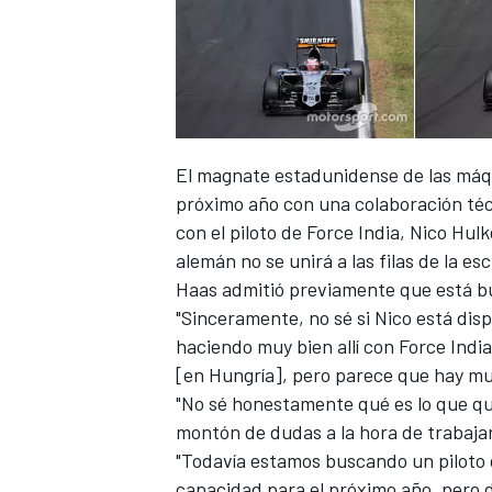
El magnate estadunidense de las máqu
próximo año con una colaboración téc
con el piloto de Force India, Nico Hul
alemán no se unirá a las filas de la es
Haas admitió previamente que está bus
"Sinceramente, no sé si Nico está disp
haciendo muy bien allí con Force Indi
[en Hungría], pero parece que hay mu
"No sé honestamente qué es lo que qui
montón de dudas a la hora de trabaja
"Todavía estamos buscando un piloto 
capacidad para el próximo año, pero 