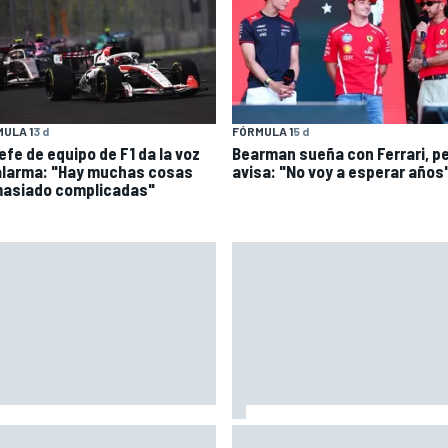
ULA 1
3 d
FÓRMULA 1
5 d
efe de equipo de F1 da la voz
Bearman sueña con Ferrari, p
alarma: "Hay muchas cosas
avisa: "No voy a esperar años
asiado complicadas"
quez: "Ganar otro título no me
Raúl Fernández y su renovaci