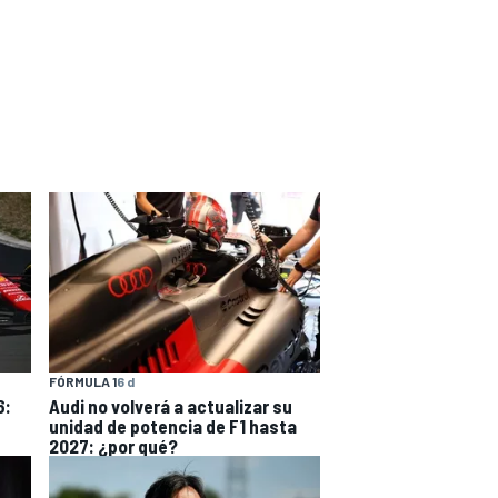
FÓRMULA 1
6 d
6:
Audi no volverá a actualizar su
unidad de potencia de F1 hasta
2027: ¿por qué?