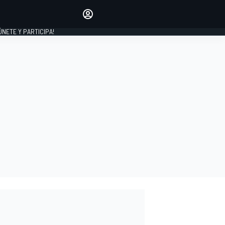
Haz que tu voz se escuche
comentando los artículos
 ÚNETE Y PARTICIPA!
INICIAR SESIÓN
EDICIÓN
ESPAÑA