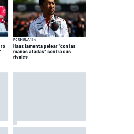
FÓRMULA 1
6 d
ero
Haas lamenta pelear "con las
"
manos atadas" contra sus
rivales
ón:
Martín: "No entiendo cómo