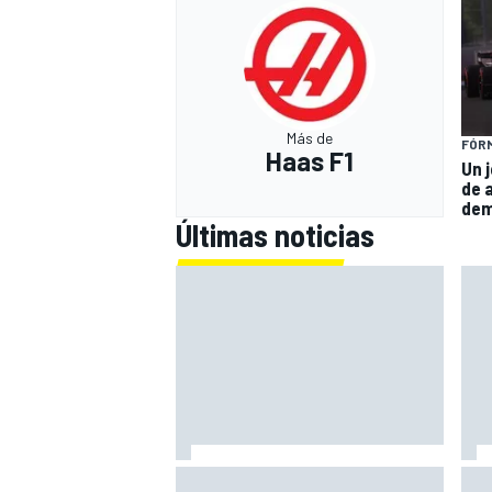
Más de
FÓRM
Haas F1
Un j
de 
dem
Últimas noticias
Las notas de mitad de temporada
Már