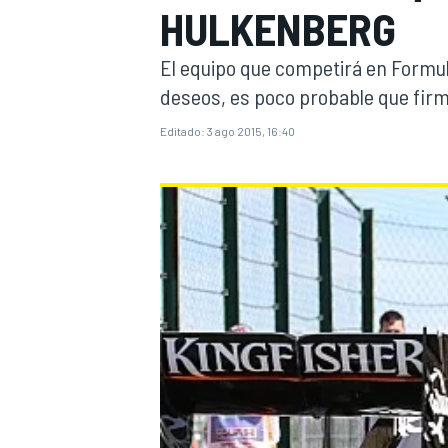
HULKENBERG
INDYCAR
WRC
El equipo que competirá en Formula
deseos, es poco probable que firm
Editado:
3 ago 2015, 16:40
WEC
FÓRMULA E