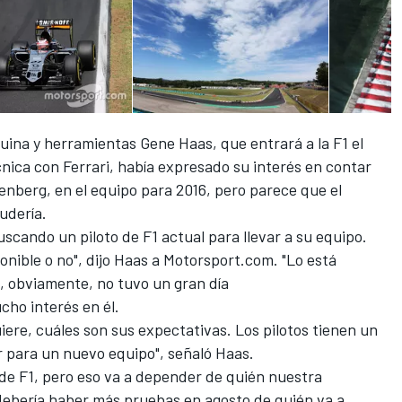
ina y herramientas Gene Haas, que entrará a la F1 el
nica con Ferrari, había expresado su interés en contar
kenberg, en el equipo para 2016, pero parece que el
cudería.
cando un piloto de F1 actual para llevar a su equipo.
onible o no", dijo Haas a Motorsport.com. "Lo está
a, obviamente, no tuvo un gran día
cho interés en él.
ere, cuáles son sus expectativas. Los pilotos tienen un
r para un nuevo equipo", señaló Haas.
de F1, pero eso va a depender de quién nuestra
debería haber más pruebas en agosto de quién va a