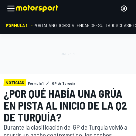
FÓRMULA 1
PORTADA
NOTICIAS
CALENDARIO
RESULTADOS
CLASIFI
NOTICIAS
Fórmula 1
GP de Turquía
¿POR QUÉ HABÍA UNA GRÚA
EN PISTA AL INICIO DE LA Q2
DE TURQUÍA?
Durante la clasificación del GP de Turquía volvió a
ocurrir un hecho controvertido: los coches