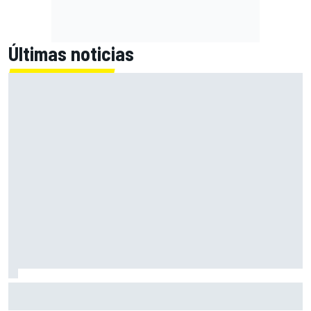
Últimas noticias
El CEO de Porsche confirma que el 718 eléctrico seguirá
adelante