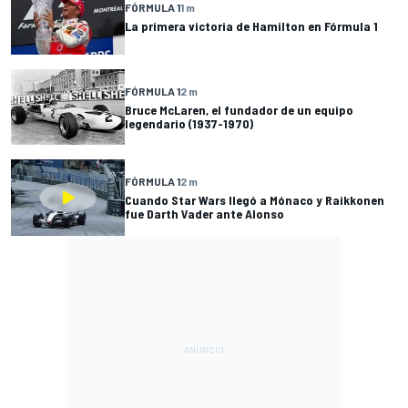
FÓRMULA 1
1 m
La primera victoria de Hamilton en Fórmula 1
FÓRMULA 1
2 m
Bruce McLaren, el fundador de un equipo
legendario (1937-1970)
FÓRMULA 1
2 m
Cuando Star Wars llegó a Mónaco y Raikkonen
fue Darth Vader ante Alonso