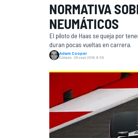
NORMATIVA SOB
INDYCAR
WRC
NEUMÁTICOS
El piloto de Haas se queja por te
duran pocas vueltas en carrera.
Adam Cooper
Editado:
28 sept 2018, 8:59
WEC
FÓRMULA E