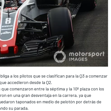
liga a los pilotos que se clasifican para la Q3 a comenzar
 que accedieron desde la Q2.
os que comenzaron entre la séptima y la 10ª plaza con los
on en una gran desventaja en la carrera, ya que
quedaron taponados en medio de pelotón por detrás de
ando su parada.