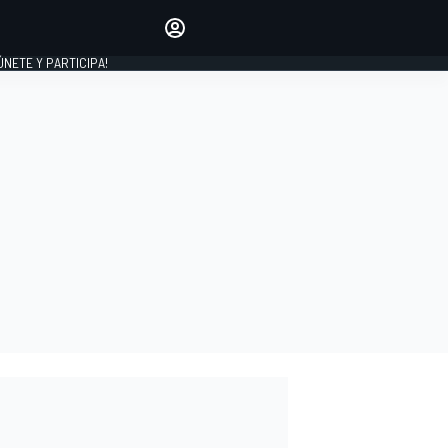
Haz que tu voz se escuche
comentando los artículos
 ÚNETE Y PARTICIPA!
INICIAR SESIÓN
EDICIÓN
ESPAÑA