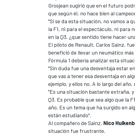
Grosjean sugirió que en el futuro podrí
que según él, no hace bien al campeo
"Si se da esta situación, no vamos a 
la
F1
, ni para el espectáculo, ni par
en la Q3, ¿que sentido tiene hacer una
El piloto de Renault, Carlos Sainz, fu
benefició de llevar un neumático más 
Fórmula 1
debería analizar esta situac
"Sin duda fue una desventaja estar en
que vas a tener esa desventaja en alg
MÁS CATEGORÍAS
ejemplo, y ellos no. A lo largo del añ
"Es una situación bastante extraña, y
Q3. Es probable que sea algo que la F1
año. Es un tema que ha surgido en alg
están estudiando".
Al compañero de Sainz,
Nico Hulkenb
situación fue frustrante.