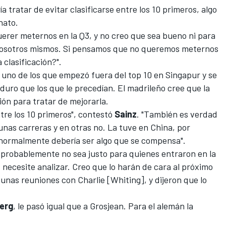
a tratar de evitar clasificarse entre los 10 primeros, algo
nato.
querer meternos en la Q3, y no creo que sea bueno ni para
a nosotros mismos. Si pensamos que no queremos meternos
 clasificación?".
e uno de los que empezó fuera del top 10 en Singapur y se
duro que los que le precedían. El madrileño cree que la
ión para tratar de mejorarla.
tre los 10 primeros", contestó
Sainz
. "También es verdad
unas carreras y en otras no. La tuve en China, por
o, normalmente debería ser algo que se compensa".
 probablemente no sea justo para quienes entraron en la
 necesite analizar. Creo que lo harán de cara al próximo
unas reuniones con Charlie [Whiting], y dijeron que lo
erg
, le pasó igual que a Grosjean. Para el alemán la