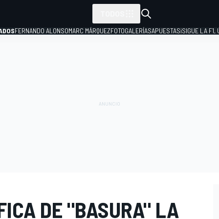
TODOS
ADOS
FERNANDO ALONSO
MARC MÁRQUEZ
FOTOGALERÍAS
APUESTAS
¡SIGUE LA F1,
P
ICA DE "BASURA" LA