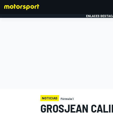
ENLACES DESTAC
FÓRMULA 1
MOTOG
NOTICIAS
Fórmula 1
GROSJEAN CALIF