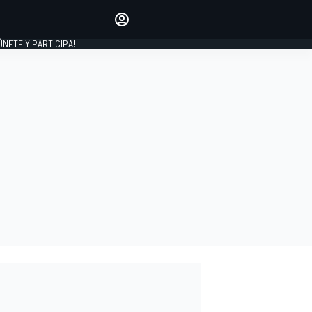
Haz que tu voz se escuche
comentando los artículos
 ÚNETE Y PARTICIPA!
INICIAR SESIÓN
EDICIÓN
ESPAÑA