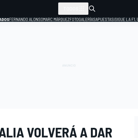
TODOS
ADOS
FERNANDO ALONSO
MARC MÁRQUEZ
FOTOGALERÍAS
APUESTAS
¡SIGUE LA F1,
P
ALIA VOLVERÁ A DAR