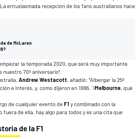
 La entusiasmada recepción de los fans australianos hace
lida de McLaren
19?
 empezar la temporada 2020, que será muy importante
s nuestro 70º aniversario".
stralia,
Andrew
Westacott
, añadió: "Albergar la 25ª
ón e interés, y, como dijeron en 1996, '¡
Melbourne
, qué
rgo de cualquier evento de
F1
y combinado con la
 fuera de ella, hay algo para todos y es una cita que
toria de la F1