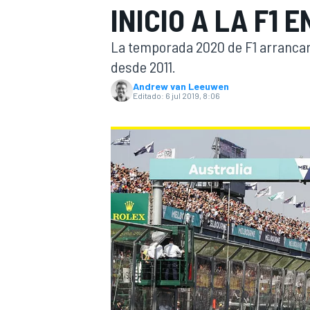
INICIO A LA F1 
INDYCAR
WRC
La temporada 2020 de F1 arrancará
desde 2011.
Andrew van Leeuwen
Editado:
6 jul 2019, 8:06
WEC
FÓRMULA E