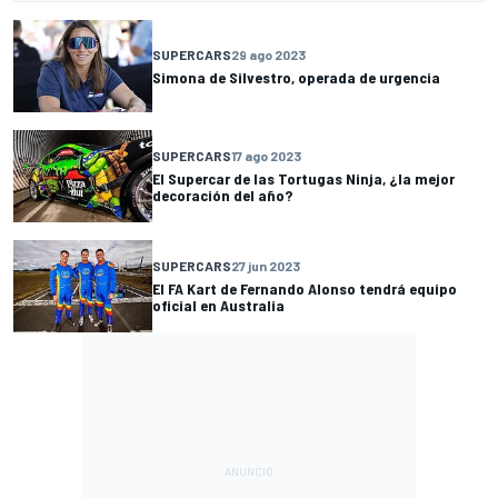
SUPERCARS
29 ago 2023
Simona de Silvestro, operada de urgencia
SUPERCARS
17 ago 2023
El Supercar de las Tortugas Ninja, ¿la mejor
decoración del año?
SUPERCARS
27 jun 2023
El FA Kart de Fernando Alonso tendrá equipo
oficial en Australia