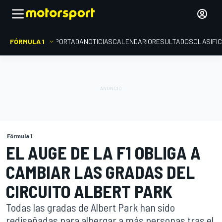
FÓRMULA 1
PORTADA
NOTICIAS
CALENDARIO
RESULTADOS
CLASIFI
Fórmula 1
EL AUGE DE LA F1 OBLIGA A
CAMBIAR LAS GRADAS DEL
CIRCUITO ALBERT PARK
Todas las gradas de Albert Park han sido
rediseñadas para albergar a más personas tras el