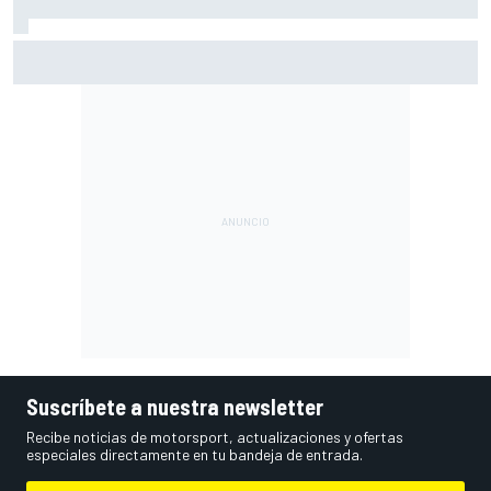
Márquez: "El año pasado marcaba la diferencia en puntos
en los que ahora voy algo peor"
Suscríbete a nuestra newsletter
Recibe noticias de motorsport, actualizaciones y ofertas
especiales directamente en tu bandeja de entrada.