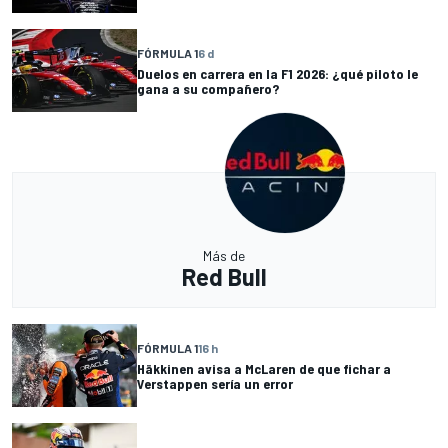
FÓRMULA 1
6 d
Duelos en carrera en la F1 2026: ¿qué piloto le
gana a su compañero?
Más de
Red Bull
FÓRMULA 1
16 h
Häkkinen avisa a McLaren de que fichar a
Verstappen sería un error