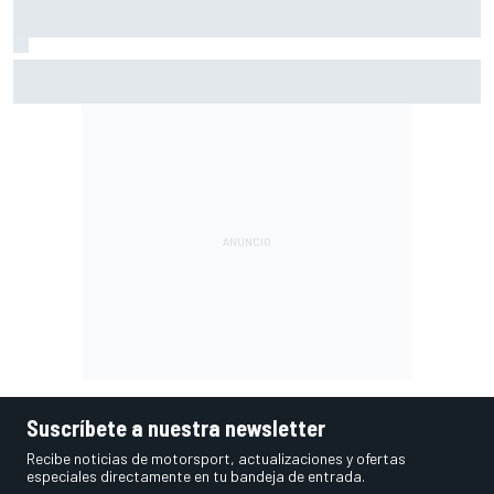
McLaren admite el problema que aún esconde su coche
pese a volver a ganar: "No es fácil"
Suscríbete a nuestra newsletter
Recibe noticias de motorsport, actualizaciones y ofertas
especiales directamente en tu bandeja de entrada.