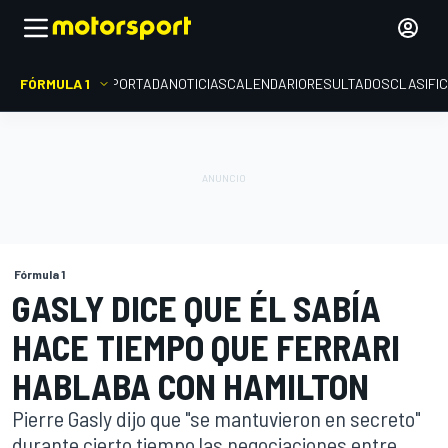
FÓRMULA 1
PORTADA
NOTICIAS
CALENDARIO
RESULTADOS
CLASIFI
Fórmula 1
GASLY DICE QUE ÉL SABÍA
HACE TIEMPO QUE FERRARI
HABLABA CON HAMILTON
Pierre Gasly dijo que "se mantuvieron en secreto"
durante cierto tiempo las negociaciones entre