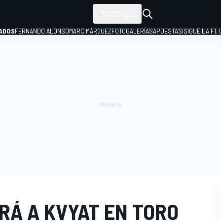
TODOS
ADOS
FERNANDO ALONSO
MARC MÁRQUEZ
FOTOGALERÍAS
APUESTAS
¡SIGUE LA F1,
P
RÁ A KVYAT EN TORO