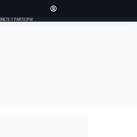
Haz que tu voz se escuche
comentando los artículos
 ÚNETE Y PARTICIPA!
INICIAR SESIÓN
EDICIÓN
ESPAÑA