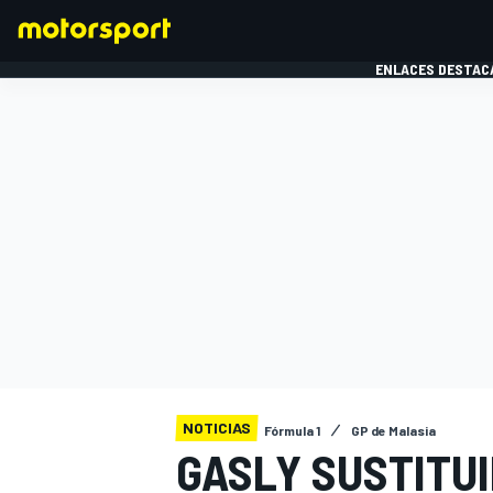
ENLACES DESTAC
FÓRMULA 1
MOTOG
NOTICIAS
Fórmula 1
GP de Malasia
GASLY SUSTITUI