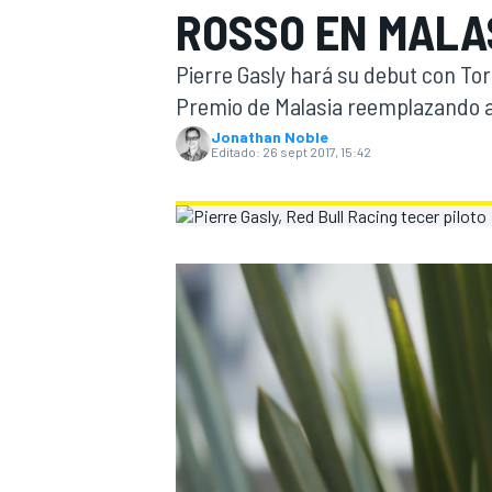
ROSSO EN MALA
INDYCAR
WRC
Pierre Gasly hará su debut con To
Premio de Malasia reemplazando a 
Jonathan Noble
Editado:
26 sept 2017, 15:42
WEC
FÓRMULA E