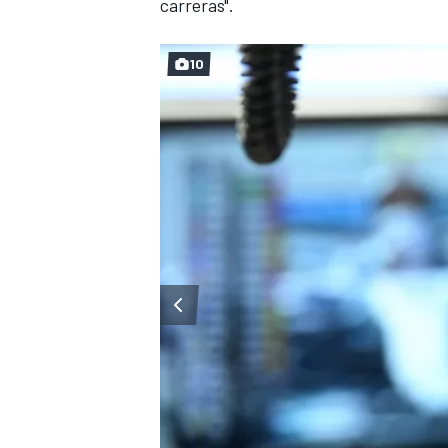
carreras".
10