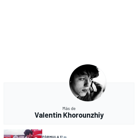
Más de
Valentin Khorounzhiy
FÓRMULA 1
7 m