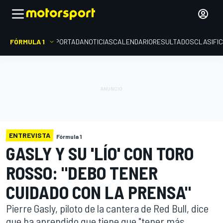
FÓRMULA 1
PORTADA
NOTICIAS
CALENDARIO
RESULTADOS
CLASIFI
ENTREVISTA
Fórmula 1
GASLY Y SU 'LÍO' CON TORO
ROSSO: "DEBO TENER
CUIDADO CON LA PRENSA"
Pierre Gasly, piloto de la cantera de Red Bull, dice
que ha aprendido que tiene que "tener más