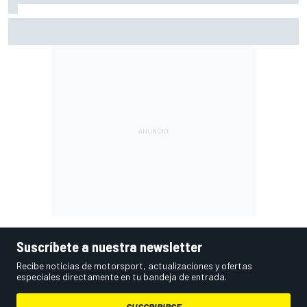
A qué hora es hoy la carrera de MotoGP en Silverstone
(Gran Bretaña) y cómo verla
Suscríbete a nuestra newsletter
Recibe noticias de motorsport, actualizaciones y ofertas
especiales directamente en tu bandeja de entrada.
SUSCRIBIRSE