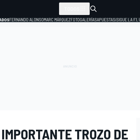
TODOS
ADOS
FERNANDO ALONSO
MARC MÁRQUEZ
FOTOGALERÍAS
APUESTAS
¡SIGUE LA F1,
P
 IMPORTANTE TROZO DE