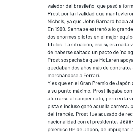
valedor del brasileño, que pasó a form
Prost por la rivalidad que mantuvier
Nichols, ya que John Barnard había 
En 1988, Senna se estrenó a lo grand
dos enormes pilotos en el mejor equip
títulos. La situación, eso sí, era cad
de haberse saltado un pacto de 'no agr
Prost sospechaba que McLaren apoyaba
quedaban dos años más de contrato, 
marchándose a Ferrari.
Y es que en el Gran Premio de Japón q
a su punto máximo. Prost llegaba con 1
aferrarse al campeonato, pero en la 
pista e incluso ganó aquella carrera, p
del francés. Prost fue acusado de reci
nacionalidad con el presidente,
Jean-
polémico GP de Japón, de impugnar la 