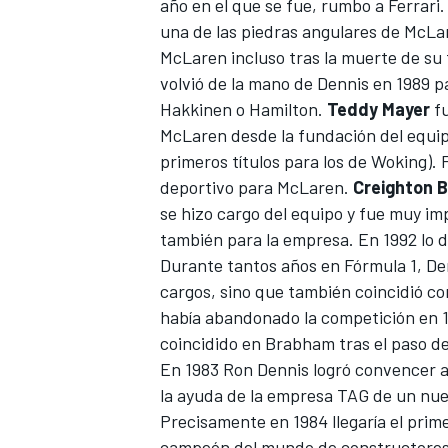
año en el que se fue, rumbo a
Ferrari
una de las piedras angulares de McLa
McLaren incluso tras la muerte de su 
volvió de la mano de Dennis en 1989 p
Hakkinen o Hamilton.
Teddy Mayer
fu
McLaren desde la fundación del equipo
primeros títulos para los de Woking). F
deportivo para McLaren.
Creighton 
se hizo cargo del equipo y fue muy im
también para la empresa. En 1992 lo d
Durante tantos años en Fórmula 1, Den
cargos, sino que también coincidió con
había abandonado la competición en 1
coincidido en Brabham tras el paso del
En 1983 Ron Dennis logró convencer 
la ayuda de la empresa TAG de un nuev
Precisamente en 1984 llegaría el pri
campeón del mundo de constructores p