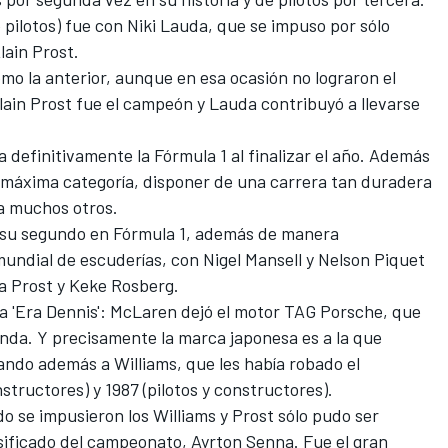
e pilotos) fue con Niki Lauda, que se impuso por sólo
lain Prost.
mo la anterior, aunque en esa ocasión no lograron el
lain Prost fue el campeón y Lauda contribuyó a llevarse
 definitivamente la Fórmula 1 al finalizar el año. Además
a máxima categoría, disponer de una carrera tan duradera
 a muchos otros.
6 (su segundo en Fórmula 1, además de manera
mundial de escuderías, con Nigel Mansell y Nelson Piquet
a Prost y Keke Rosberg.
 la 'Era Dennis': McLaren dejó el motor TAG Porsche, que
nda. Y precisamente la marca japonesa es a la que
ando además a Williams, que les había robado el
nstructores) y 1987 (pilotos y constructores).
o se impusieron los Williams y Prost sólo pudo ser
asificado del campeonato, Ayrton Senna. Fue el gran