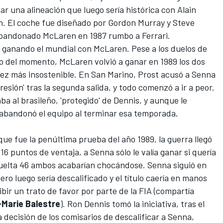
ar una alineación que luego sería histórica con Alain
on. El coche fue diseñado por Gordon Murray y Steve
abandonado McLaren en 1987 rumbo a Ferrari.
e ganando el mundial con McLaren. Pese a los duelos de
o del momento, McLaren volvió a ganar en 1989 los dos
a vez más insostenible. En San Marino, Prost acusó a Senna
esión' tras la segunda salida, y todo comenzó a ir a peor.
 al brasileño, 'protegido' de Dennis, y aunque le
abandonó el equipo al terminar esa temporada,
ue fue la penúltima prueba del año 1989, la guerra llegó
6 puntos de ventaja, a Senna sólo le valía ganar si quería
vuelta 46 ambos acabarían chocándose. Senna siguió en
ero luego sería descalificado y el título caería en manos
bir un trato de favor por parte de la FIA (compartía
Marie Balestre
). Ron Dennis tomó la iniciativa, tras el
decisión de los comisarios de descalificar a Senna,