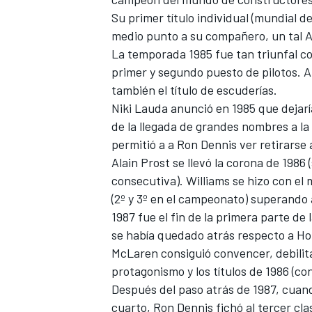
Su primer título individual (mundial d
medio punto a su compañero, un tal A
La temporada 1985 fue tan triunfal co
primer y segundo puesto de pilotos. A
también el título de escuderías.
Niki Lauda anunció en 1985 que dejaría
de la llegada de grandes nombres a l
permitió a a Ron Dennis ver retirarse
Alain Prost se llevó la corona de 198
consecutiva).
Williams
se hizo con el 
(2º y 3º en el campeonato) superando 
1987 fue el fin de la primera parte de
se había quedado atrás respecto a Ho
McLaren consiguió convencer, debilit
protagonismo y los títulos de 1986 (co
Después del paso atrás de 1987, cuand
cuarto, Ron Dennis fichó al tercer cl