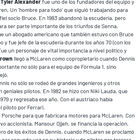
.
Tyler Alexander
fue uno de los fundadores del equipo y
ren. Un 'hombre para todo' que siguió trabajando para
fiel socio Bruce. En 1983 abandonó la escudería, pero
ara ser parte importante de los triunfos de Senna,
e un abogado americano que también estuvo con Bruce
 y fue jefe de la escudería durante los años 70 (con los
ue un personaje de vital importancia a nivel político y
Brown
llegó a McLaren como copropietario cuando Dennis
portante no sólo para el equipo de Fórmula 1, sino
ejó.
nis no sólo se rodeó de grandes ingenieros y otros
 geniales pilotos. En 1982 se hizo con Niki Lauda, que
979 y regresaba ese año. Con el austriaco había
 piloto por Ferrari.
a Porsche para que fabricara motores para McLaren. Con
o accionista, Mansour Ojjeh, se financia la operación.
mero de los éxitos de Dennis, cuando McLaren se proclamó
or segunda vez en su historia y de pilotos por tercera.