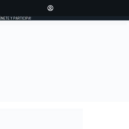
Haz que tu voz se escuche
comentando los artículos
 ÚNETE Y PARTICIPA!
INICIAR SESIÓN
EDICIÓN
ESPAÑA