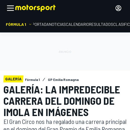
FÓRMULA 1
PORTADA
NOTICIAS
CALENDARIO
RESULTADOS
CLASIFI
GALERÍA
Fórmula 1
GP Emilia Romagna
GALERÍA: LA IMPREDECIBLE
CARRERA DEL DOMINGO DE
IMOLA EN IMÁGENES
El Gran Circo nos ha regalado una carrera principal
en el domingo del Gran Premio de Emilia Romagna