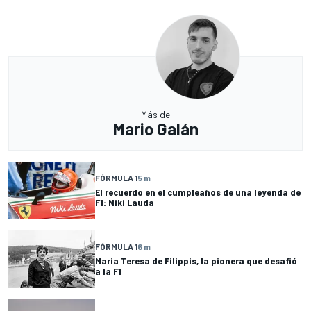
Más de
Mario Galán
FÓRMULA 1
5 m
El recuerdo en el cumpleaños de una leyenda de
F1: Niki Lauda
FÓRMULA 1
6 m
Maria Teresa de Filippis, la pionera que desafió
a la F1