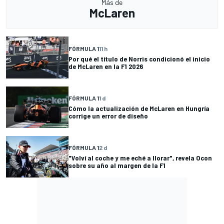
Más de
McLaren
FÓRMULA 1
11 h
Por qué el título de Norris condicionó el inicio
de McLaren en la F1 2026
FÓRMULA 1
1 d
Cómo la actualización de McLaren en Hungría
corrige un error de diseño
FÓRMULA 1
2 d
"Volví al coche y me eché a llorar", revela Ocon
sobre su año al margen de la F1