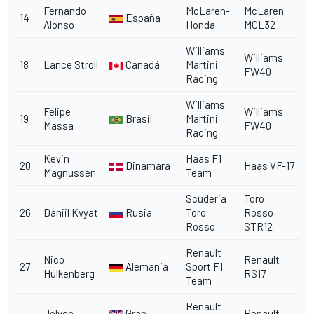
Fernando
McLaren-
McLaren
14
España
Alonso
Honda
MCL32
Williams
Williams
18
Lance Stroll
Canadá
Martini
FW40
Racing
Williams
Felipe
Williams
19
Brasil
Martini
Massa
FW40
Racing
Kevin
Haas F1
20
Dinamara
Haas VF-17
Magnussen
Team
Scuderia
Toro
26
Daniil Kvyat
Rusia
Toro
Rosso
Rosso
STR12
Renault
Nico
Renault
27
Alemania
Sport F1
Hulkenberg
RS17
Team
Renault
Jolyon
Gran
Renault