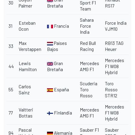
30
Sport F1
Palmer
Bretaña
RS17
Team
Sahara
Esteban
Force India
31
Francia
Force
Ocon
VJM10
India
Max
Países
Red Bull
RB13 TAG
33
Verstappen
Bajos
Racing
Heuer
Mercedes
Lewis
Gran
Mercedes
44
F1 W08
Hamilton
Bretaña
AMG F1
Hybrid
Scuderia
Toro
Carlos
55
España
Toro
Rosso
Sainz
Rosso
STR12
Mercedes
Valtteri
Mercedes
77
Finlandia
F1 W08
Bottas
AMG F1
Hybrid
Pascal
Sauber F1
Sauber
94
Alemania