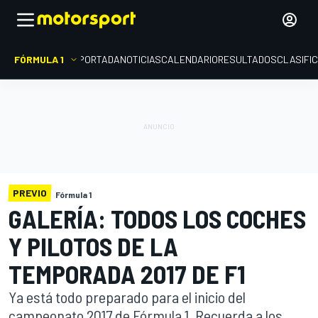
FÓRMULA 1
PORTADA
NOTICIAS
CALENDARIO
RESULTADOS
CLASIFI
PREVIO
Fórmula 1
GALERÍA: TODOS LOS COCHES
Y PILOTOS DE LA
TEMPORADA 2017 DE F1
Ya está todo preparado para el inicio del
campeonato 2017 de Fórmula 1. Recuerda a los