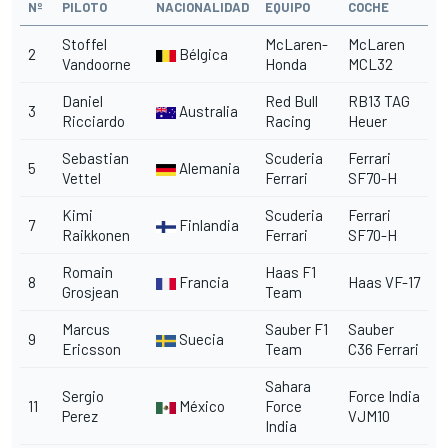
Nº
PILOTO
NACIONALIDAD
EQUIPO
COCHE
Stoffel
McLaren-
McLaren
2
Bélgica
Vandoorne
Honda
MCL32
Daniel
Red Bull
RB13 TAG
3
Australia
Ricciardo
Racing
Heuer
Sebastian
Scuderia
Ferrari
5
Alemania
Vettel
Ferrari
SF70-H
Kimi
Scuderia
Ferrari
7
Finlandia
Raikkonen
Ferrari
SF70-H
Romain
Haas F1
8
Francia
Haas VF-17
Grosjean
Team
Marcus
Sauber F1
Sauber
9
Suecia
Ericsson
Team
C36 Ferrari
Sahara
Sergio
Force India
11
México
Force
Perez
VJM10
India