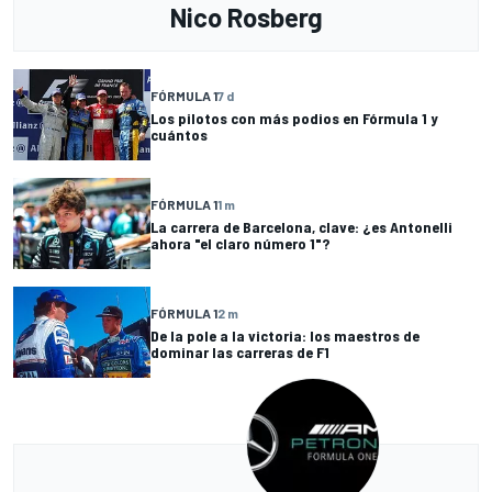
Nico Rosberg
FÓRMULA 1
7 d
Los pilotos con más podios en Fórmula 1 y
cuántos
FÓRMULA 1
1 m
La carrera de Barcelona, clave: ¿es Antonelli
ahora "el claro número 1"?
FÓRMULA 1
2 m
De la pole a la victoria: los maestros de
dominar las carreras de F1