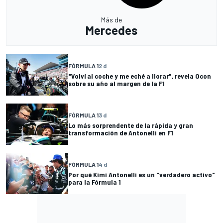
Más de
Mercedes
FÓRMULA 1
2 d
"Volví al coche y me eché a llorar", revela Ocon
sobre su año al margen de la F1
FÓRMULA 1
3 d
Lo más sorprendente de la rápida y gran
transformación de Antonelli en F1
FÓRMULA 1
4 d
Por qué Kimi Antonelli es un "verdadero activo"
para la Fórmula 1