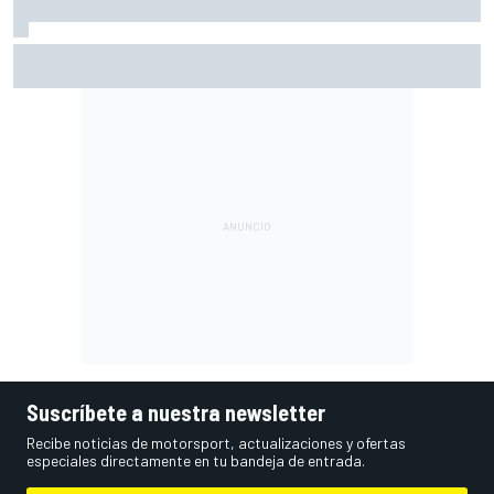
A qué hora es el viernes de MotoGP en Silverstone (FP1 y
Práctica) y cómo verlo
Suscríbete a nuestra newsletter
Recibe noticias de motorsport, actualizaciones y ofertas
especiales directamente en tu bandeja de entrada.