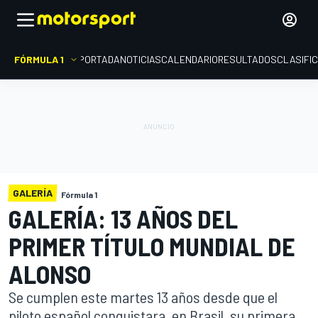
FÓRMULA 1
PORTADA
NOTICIAS
CALENDARIO
RESULTADOS
CLASIFI
GALERÍA
Fórmula 1
GALERÍA: 13 AÑOS DEL
PRIMER TÍTULO MUNDIAL DE
ALONSO
Se cumplen este martes 13 años desde que el
piloto español conquistara, en Brasil, su primera