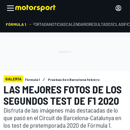
FÓRMULA 1
PORTADA
NOTICIAS
CALENDARIO
RESULTADOS
CLASIFI
GALERÍA
Fórmula 1
Pruebas II en Barcelona febrero
LAS MEJORES FOTOS DE LOS
SEGUNDOS TEST DE F1 2020
Disfruta de las imágenes más destacadas de lo
que pasó en el Circuit de Barcelona-Catalunya en
los test de pretemporada 2020 de Fórmula 1.