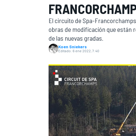
FRANCORCHAMP
INDYCAR
WRC
El circuito de Spa-Francorchamps
obras de modificación que están r
de las nuevas gradas.
Koen Sniekers
Editado:
6 ene 2022, 7:40
WEC
FÓRMULA E