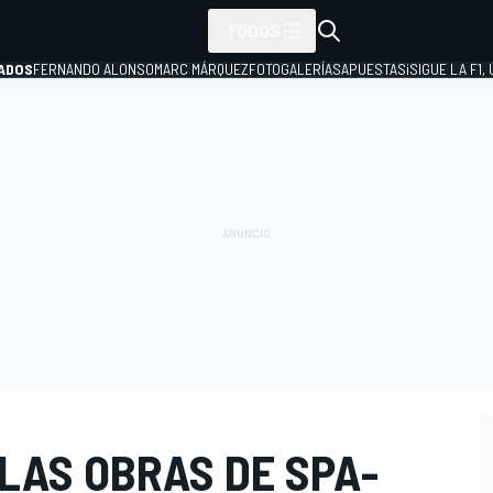
TODOS
ADOS
FERNANDO ALONSO
MARC MÁRQUEZ
FOTOGALERÍAS
APUESTAS
¡SIGUE LA F1,
P
 LAS OBRAS DE SPA-