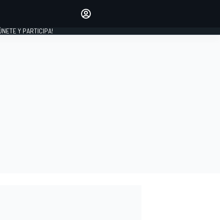
Haz que tu voz se escuche
comentando los artículos
 ÚNETE Y PARTICIPA!
INICIAR SESIÓN
EDICIÓN
ESPAÑA