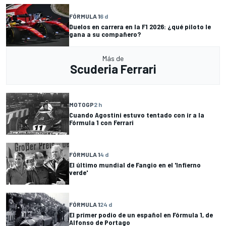
FÓRMULA 1
6 d
Duelos en carrera en la F1 2026: ¿qué piloto le
gana a su compañero?
Más de
Scuderia Ferrari
MOTOGP
2 h
Cuando Agostini estuvo tentado con ir a la
Fórmula 1 con Ferrari
FÓRMULA 1
4 d
El último mundial de Fangio en el 'Infierno
verde'
FÓRMULA 1
24 d
El primer podio de un español en Fórmula 1, de
Alfonso de Portago