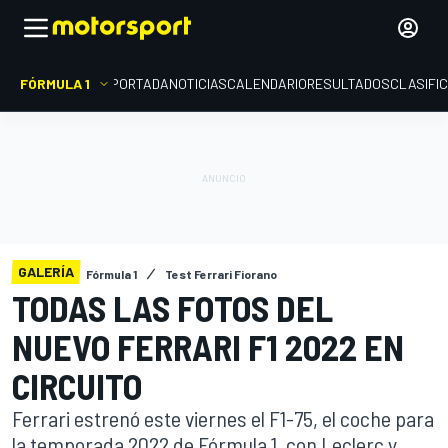
FÓRMULA 1
PORTADA
NOTICIAS
CALENDARIO
RESULTADOS
CLASIFI
GALERÍA
Fórmula 1
Test Ferrari Fiorano
TODAS LAS FOTOS DEL
NUEVO FERRARI F1 2022 EN
CIRCUITO
Ferrari estrenó este viernes el F1-75, el coche para
la temporada 2022 de Fórmula 1, con Leclerc y