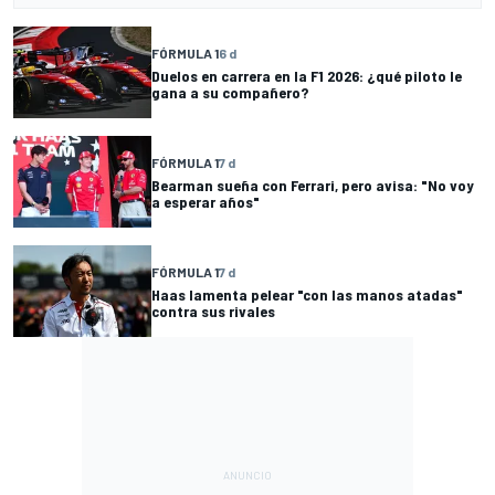
FÓRMULA 1
6 d
Duelos en carrera en la F1 2026: ¿qué piloto le
gana a su compañero?
FÓRMULA 1
7 d
Bearman sueña con Ferrari, pero avisa: "No voy
a esperar años"
FÓRMULA 1
7 d
Haas lamenta pelear "con las manos atadas"
contra sus rivales