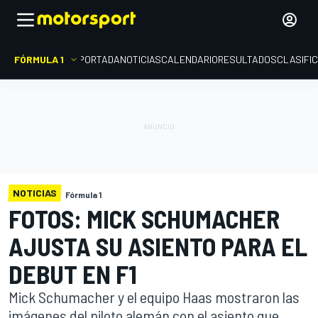
FÓRMULA 1
PORTADA
NOTICIAS
CALENDARIO
RESULTADOS
CLASIFI
NOTICIAS
Fórmula 1
FOTOS: MICK SCHUMACHER
AJUSTA SU ASIENTO PARA EL
DEBUT EN F1
Mick Schumacher y el equipo Haas mostraron las
imágenes del piloto alemán con el asiento que