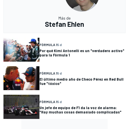
Más de
Stefan Ehlen
FÓRMULA 1
5 d
Por qué Kimi Antonelli es un "verdadero activo"
para la Fórmula 1
FÓRMULA 1
5 d
El último medio año de Checo Pérez en Red Bull
fue "tóxico"
FÓRMULA 1
5 d
Un jefe de equipo de F1 da la voz de alarma:
"Hay muchas cosas demasiado complicadas"