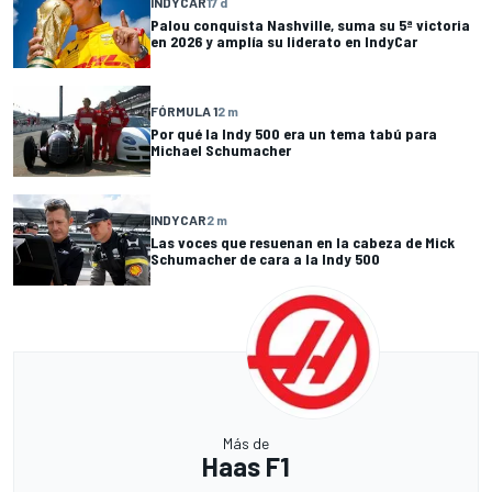
INDYCAR
17 d
Palou conquista Nashville, suma su 5ª victoria
en 2026 y amplía su liderato en IndyCar
FÓRMULA 1
2 m
Por qué la Indy 500 era un tema tabú para
Michael Schumacher
INDYCAR
2 m
Las voces que resuenan en la cabeza de Mick
Schumacher de cara a la Indy 500
Más de
Haas F1