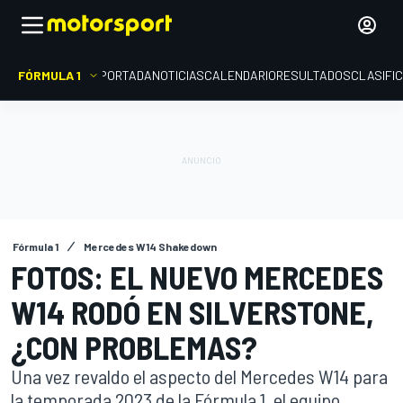
FÓRMULA 1
PORTADA
NOTICIAS
CALENDARIO
RESULTADOS
CLASIFI
Fórmula 1
Mercedes W14 Shakedown
FOTOS: EL NUEVO MERCEDES
W14 RODÓ EN SILVERSTONE,
¿CON PROBLEMAS?
Una vez revaldo el aspecto del Mercedes W14 para
la temporada 2023 de la Fórmula 1, el equipo