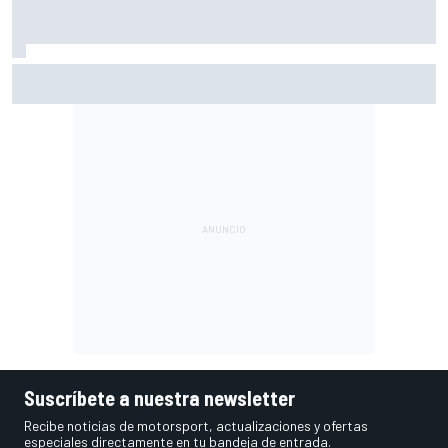
Mercedes revela su estrategia con las mejoras para lo que
queda de 2026
Suscríbete a nuestra newsletter
Recibe noticias de motorsport, actualizaciones y ofertas
especiales directamente en tu bandeja de entrada.