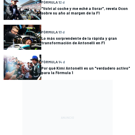
FÓRMULA 1
2 d
"Volví al coche y me eché a llorar", revela Ocon
sobre su año al margen de la F1
FÓRMULA 1
3 d
Lo más sorprendente de la rápida y gran
transformación de Antonelli en F1
FÓRMULA 1
4 d
Por qué Kimi Antonelli es un "verdadero activo"
para la Fórmula 1