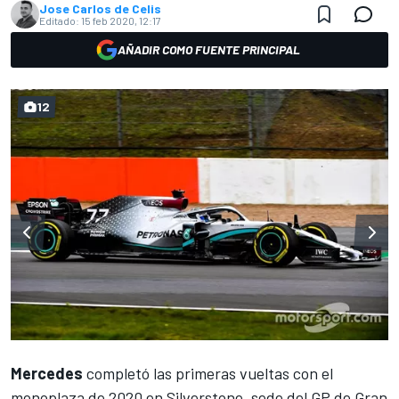
Jose Carlos de Celis
Editado:
15 feb 2020, 12:17
AÑADIR COMO FUENTE PRINCIPAL
12
Mercedes
completó las primeras vueltas con el
monoplaza de 2020 en
Silverstone
, sede del GP de Gran