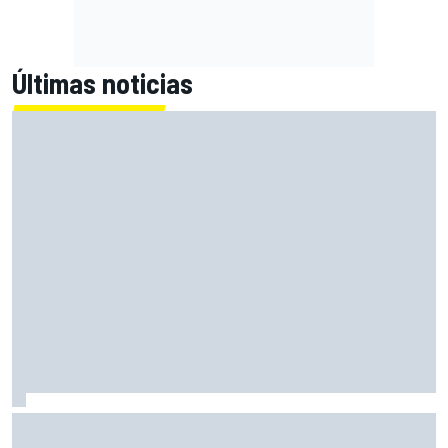
Últimas noticias
El momento en el que Stroll llegó a dejar de disfrutar de las
carreras