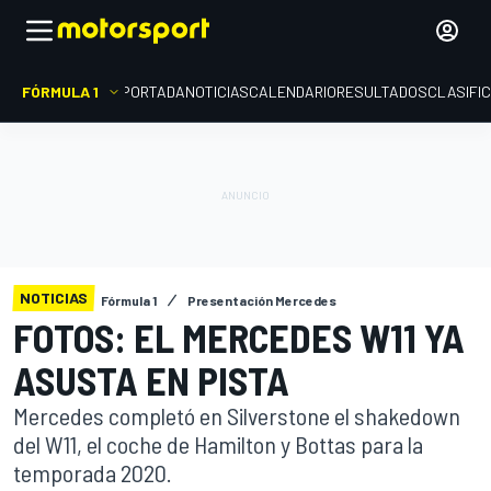
FÓRMULA 1
PORTADA
NOTICIAS
CALENDARIO
RESULTADOS
CLASIFI
NOTICIAS
Fórmula 1
Presentación Mercedes
FOTOS: EL MERCEDES W11 YA
ASUSTA EN PISTA
Mercedes completó en Silverstone el shakedown
del W11, el coche de Hamilton y Bottas para la
temporada 2020.