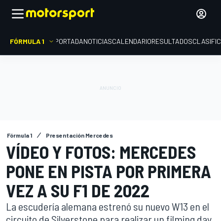
FÓRMULA 1
PORTADA
NOTICIAS
CALENDARIO
RESULTADOS
CLASIFI
Fórmula 1
Presentación Mercedes
VÍDEO Y FOTOS: MERCEDES
PONE EN PISTA POR PRIMERA
VEZ A SU F1 DE 2022
La escudería alemana estrenó su nuevo W13 en el
circuito de Silverstone para realizar un filming day