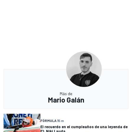
Más de
Mario Galán
FÓRMULA 1
5 m
El recuerdo en el cumpleaños de una leyenda de
F1: Niki Lauda