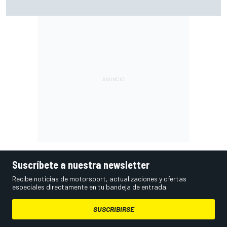
El CEO de Porsche confirma que el 718 eléctrico seguirá
adelante
Suscríbete a nuestra newsletter
Recibe noticias de motorsport, actualizaciones y ofertas
especiales directamente en tu bandeja de entrada.
SUSCRIBIRSE