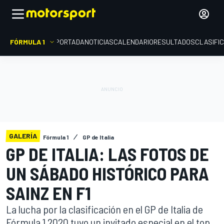
FÓRMULA 1
PORTADA
NOTICIAS
CALENDARIO
RESULTADOS
CLASIFI
GALERÍA
Fórmula 1
GP de Italia
GP DE ITALIA: LAS FOTOS DE
UN SÁBADO HISTÓRICO PARA
SAINZ EN F1
La lucha por la clasificación en el GP de Italia de
Fórmula 1 2020 tuvo un invitado especial en el top