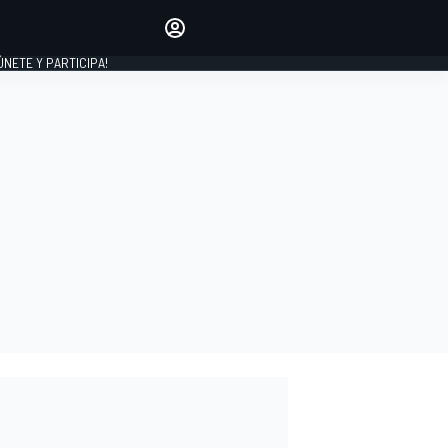
Haz que tu voz se escuche
comentando los artículos
 ÚNETE Y PARTICIPA!
INICIAR SESIÓN
EDICIÓN
ESPAÑA