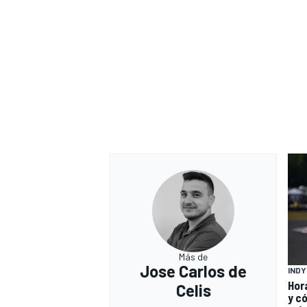
Más de
Jose Carlos de
IND
Hor
Celis
y có