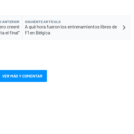
O ANTERIOR
SIGUIENTE ARTÍCULO
pero creeré
A qué hora fueron los entrenamientos libres de
ta el final"
F1 en Bélgica
VER MÁS Y COMENTAR