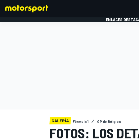
ENLACES DESTAC
FÓRMULA 1
MOTOG
GALERÍA
Fórmula 1
GP de Bélgica
FOTOS: LOS DE