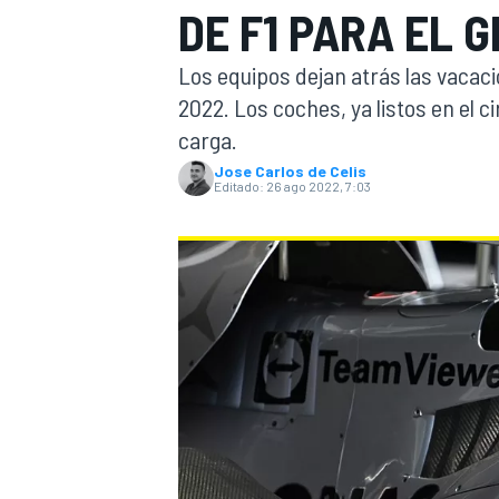
DE F1 PARA EL G
INDYCAR
WRC
Los equipos dejan atrás las vacaci
2022. Los coches, ya listos en el 
carga.
Jose Carlos de Celis
Editado:
26 ago 2022, 7:03
WEC
FÓRMULA E