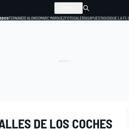
TODOS
ADOS
FERNANDO ALONSO
MARC MÁRQUEZ
FOTOGALERÍAS
APUESTAS
¡SIGUE LA F1,
P
TALLES DE LOS COCHES