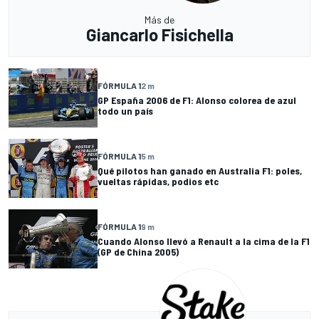
Más de
Giancarlo Fisichella
FÓRMULA 1
2 m
GP España 2006 de F1: Alonso colorea de azul
todo un país
FÓRMULA 1
5 m
Qué pilotos han ganado en Australia F1: poles,
vueltas rápidas, podios etc
FÓRMULA 1
9 m
Cuando Alonso llevó a Renault a la cima de la F1
(GP de China 2005)