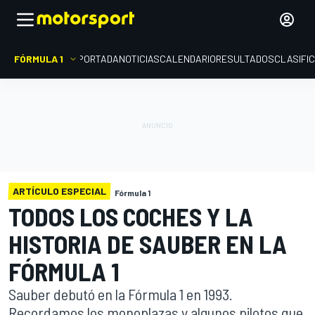
FÓRMULA 1
PORTADA
NOTICIAS
CALENDARIO
RESULTADOS
CLASIFI
ARTÍCULO ESPECIAL
Fórmula 1
TODOS LOS COCHES Y LA
HISTORIA DE SAUBER EN LA
FÓRMULA 1
Sauber debutó en la Fórmula 1 en 1993.
Recordamos los monoplazas y algunos pilotos que