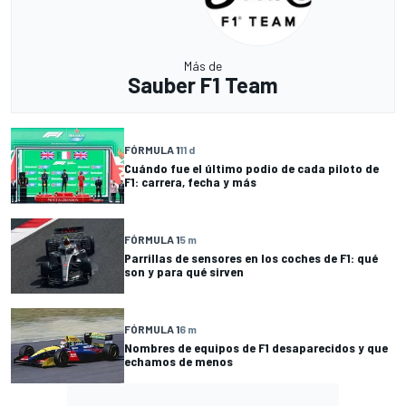
Más de
Sauber F1 Team
FÓRMULA 1
11 d
Cuándo fue el último podio de cada piloto de
F1: carrera, fecha y más
FÓRMULA 1
5 m
Parrillas de sensores en los coches de F1: qué
son y para qué sirven
FÓRMULA 1
6 m
Nombres de equipos de F1 desaparecidos y que
echamos de menos