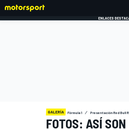
ENLACES DESTAC
FÓRMULA 1
MOTOG
GALERÍA
Fórmula 1
Presentación Red Bull 
FOTOS: ASÍ SON