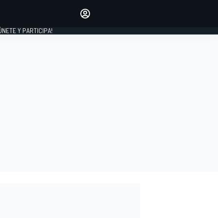
Haz que tu voz se escuche
comentando los artículos
 ÚNETE Y PARTICIPA!
INICIAR SESIÓN
EDICIÓN
ESPAÑA