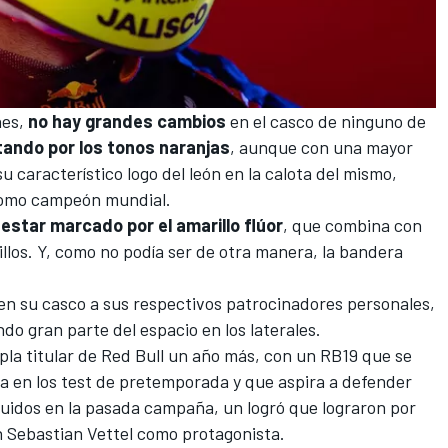
nes,
no hay grandes cambios
en el casco de ninguno de
ando por los tonos naranjas
, aunque con una mayor
u característico logo del león en la calota del mismo,
 como campeón mundial.
estar marcado por el amarillo flúor
, que combina con
illos. Y, como no podía ser de otra manera, la bandera
a en su casco a sus respectivos patrocinadores personales,
o gran parte del espacio en los laterales.
pla titular de Red Bull un año más, con un
RB19
que se
a en los
test de pretemporada
y que aspira a defender
eguidos en la pasada campaña, un logró que lograron por
n
Sebastian Vettel
como protagonista.