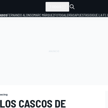
TODOS
ADOS
FERNANDO ALONSO
MARC MÁRQUEZ
FOTOGALERÍAS
APUESTAS
¡SIGUE LA F1,
P
Racing
 LOS CASCOS DE