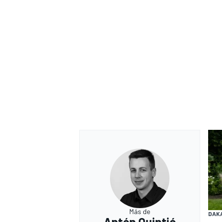
Más de
DAK
Antón Quintiá