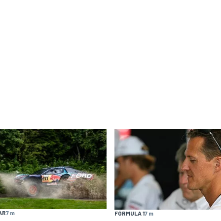
AR
7 m
FÓRMULA 1
7 m