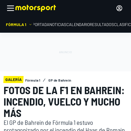
FÓRMULA 1
PORTADA
NOTICIAS
CALENDARIO
RESULTADOS
CLASIFI
GALERÍA
Fórmula 1
GP de Bahrein
FOTOS DE LA F1 EN BAHREIN:
INCENDIO, VUELCO Y MUCHO
MÁS
El GP de Bahrein de Fórmula 1 estuvo
protagonizado por el incendio del Haas de Romain