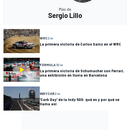
Más de
Sergio Lillo
WRC
2 m
La primera victoria de Carlos Sainz en el WRC
FÓRMULA 1
2 m
La primera victoria de Schumacher con Ferrari,
una exhibición en lluvia en Barcelona
INDYCAR
2 m
'Carb Day' de la Indy 500: qué es y por qué se
llama así