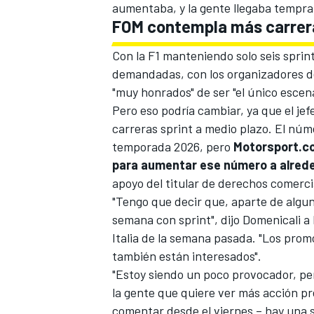
aumentaba, y la gente llegaba tempran
FOM contempla más carrera
Con la F1 manteniendo solo seis sprin
demandadas, con los organizadores de
"muy honrados" de ser "el único escen
Pero eso podría cambiar, ya que el je
carreras sprint a medio plazo. El núm
temporada 2026, pero
Motorsport.co
para aumentar ese número a alrede
apoyo del titular de derechos comerci
"Tengo que decir que, aparte de algu
semana con sprint", dijo Domenicali 
Italia de la semana pasada. "Los prom
también están interesados".
"Estoy siendo un poco provocador, per
la gente que quiere ver más acción pr
comentar desde el viernes – hay una s