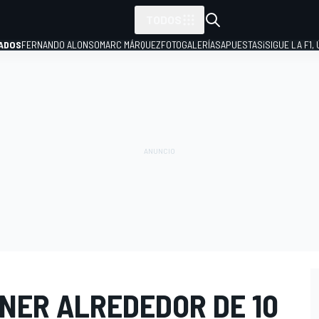
TODOS
ADOS
FERNANDO ALONSO
MARC MÁRQUEZ
FOTOGALERÍAS
APUESTAS
¡SIGUE LA F1,
P
ENER ALREDEDOR DE 10