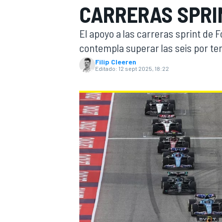
CARRERAS SPRI
INDYCAR
WRC
El apoyo a las carreras sprint de 
contempla superar las seis por t
Filip Cleeren
Editado:
12 sept 2025, 18:22
WEC
FÓRMULA E