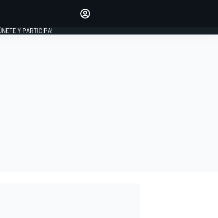
Haz que tu voz se escuche
comentando los artículos
 ÚNETE Y PARTICIPA!
INICIAR SESIÓN
EDICIÓN
ESPAÑA