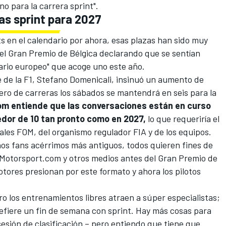
o para la carrera sprint".
s sprint para 2027
ts en el calendario por ahora, esas plazas han sido muy
l Gran Premio de Bélgica declarando que se sentían
ario europeo" que acoge uno este año.
fe de la F1, Stefano Domenicali, insinuó un aumento de
ero de carreras los sábados se mantendrá en seis para la
m entiende que las conversaciones están en curso
dor de 10 tan pronto como en 2027,
lo que requeriría el
ales FOM, del organismo regulador FIA y de los equipos.
nos fans acérrimos más antiguos, todos quieren fines de
a Motorsport.com y otros medios antes del Gran Premio de
otores presionan por este formato y ahora los pilotos
o los entrenamientos libres atraen a súper especialistas;
efiere un fin de semana con sprint. Hay más cosas para
esión de clasificación – pero entiendo que tiene que