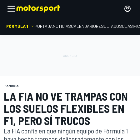
FÓRMULA 1
PORTADA
NOTICIAS
CALENDARIO
RESULTADOS
CLASIFI
Fórmula 1
LA FIA NO VE TRAMPAS CON
LOS SUELOS FLEXIBLES EN
F1, PERO SÍ TRUCOS
La FIA confía en que ningún equipo de Fórmula 1
haya hecho trampas deliberadamente con los