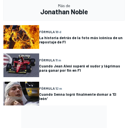
Más de
Jonathan Noble
FÓRMULA 1
8 d
La historia detrás de la foto más icónica de un
repostaje de F1
FÓRMULA 1
1 m
Cuando Jean Alesi superó el sudor y lágrimas
para ganar por fin en F1
FÓRMULA 1
2 m
Cuando Senna logró finalmente domar a 'El
león'