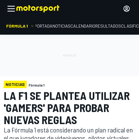
FÓRMULA 1
PORTADA
NOTICIAS
CALENDARIO
RESULTADOS
CLASIFI
NOTICIAS
Fórmula 1
LA F1 SE PLANTEA UTILIZAR
'GAMERS' PARA PROBAR
NUEVAS REGLAS
La Fórmula 1 está considerando un plan radical en
el que jugadores de videojuegos, pilotos virtuales,