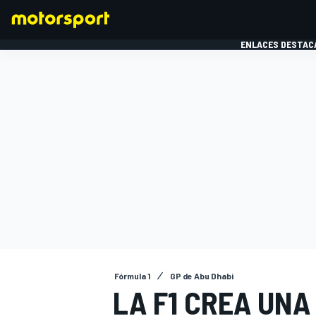
ENLACES DESTAC
FÓRMULA 1
MOTOG
Fórmula 1
GP de Abu Dhabi
LA F1 CREA UNA