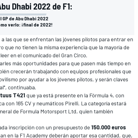
Abu Dhabi 2022 de F1:
del GP de Abu Dhabi 2022
ómo verlo: ¡final de 2022!
 a las que se enfrentan las jóvenes pilotos para entrar en
aro que no tienen la misma experiencia que la mayoría de
leer en el comunicado del Gran Circo.
 y darles más oportunidades para que pasen más tiempo en
bién crecerán trabajando con equipos profesionales que
ilismo por ayudar a los jóvenes pilotos, y serán claves
al", continuaba.
atuus T421
que ya está presente en la Fórmula 4, con
 con 165 CV y neumáticos Pirelli. La categoría estará
eneral de Formula Motorsport Ltd, quien también
ada inscripción con un presupuesto de
150.000 euros
tan en la F1 Academy deberán aportar esa cantidad, que,