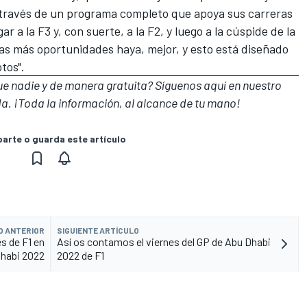
 través de un programa completo que apoya sus carreras
ar a la F3 y, con suerte, a la F2, y luego a la cúspide de la
ntas más oportunidades haya, mejor, y esto está diseñado
otos".
que nadie y de manera gratuita? Síguenos
aquí en nuestro
a. ¡Toda la información, al alcance de tu mano!
rte o guarda este artículo
O ANTERIOR
SIGUIENTE ARTÍCULO
es de F1 en
Así os contamos el viernes del GP de Abu Dhabi
habi 2022
2022 de F1