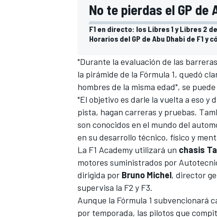
No te pierdas el GP de 
F1 en directo: los Libres 1 y Libres 2 
Horarios del GP de Abu Dhabi de F1 y c
"Durante la evaluación de las barreras
la pirámide de la Fórmula 1, quedó cl
hombres de la misma edad", se puede 
"El objetivo es darle la vuelta a eso
pista, hagan carreras y pruebas. Tam
son conocidos en el mundo del automov
en su desarrollo técnico, físico y ment
La F1 Academy utilizará un
chasis T
motores suministrados por Autotecnica
dirigida por
Bruno Michel
, director g
supervisa la F2 y F3.
Aunque la Fórmula 1 subvencionará c
por temporada, las pilotos que compi