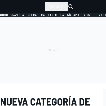
TODOS
ADOS
FERNANDO ALONSO
MARC MÁRQUEZ
FOTOGALERÍAS
APUESTAS
¡SIGUE LA F1,
P
 NUEVA CATEGORÍA DE