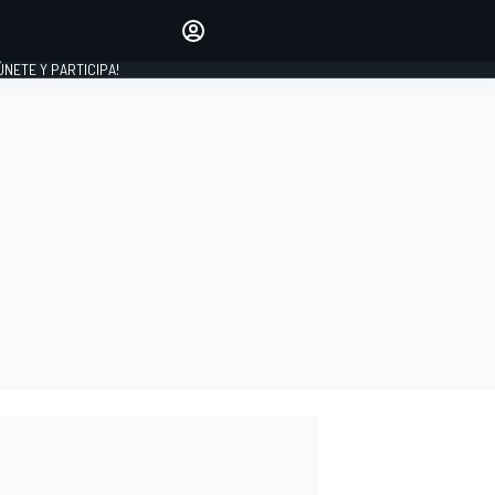
Haz que tu voz se escuche
comentando los artículos
 ÚNETE Y PARTICIPA!
INICIAR SESIÓN
EDICIÓN
ESPAÑA