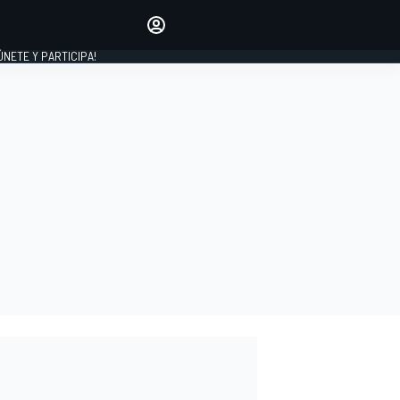
Haz que tu voz se escuche
comentando los artículos
 ÚNETE Y PARTICIPA!
INICIAR SESIÓN
EDICIÓN
ESPAÑA