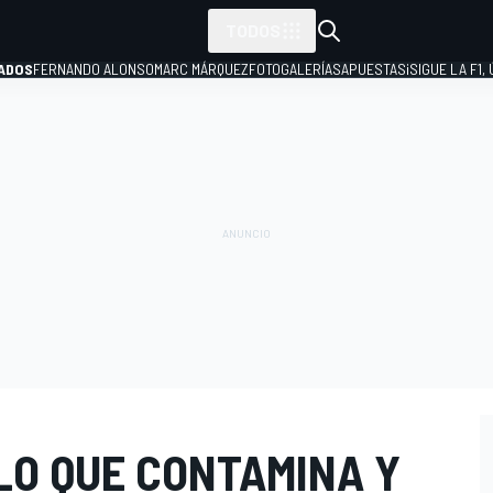
TODOS
ADOS
FERNANDO ALONSO
MARC MÁRQUEZ
FOTOGALERÍAS
APUESTAS
¡SIGUE LA F1,
P
LO QUE CONTAMINA Y