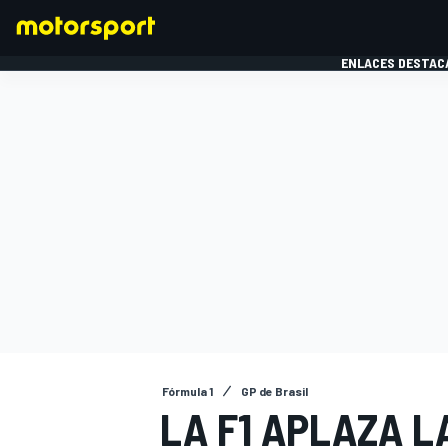
ENLACES DESTAC
FÓRMULA 1
MOTOG
Fórmula 1
GP de Brasil
LA F1 APLAZA L