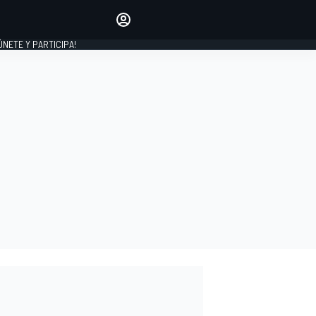
Haz que tu voz se escuche
comentando los artículos
 ÚNETE Y PARTICIPA!
INICIAR SESIÓN
EDICIÓN
ESPAÑA