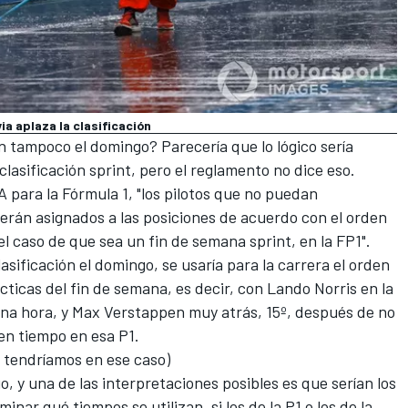
ia aplaza la clasificación
ón tampoco el domingo? Parecería que lo lógico sería
clasificación sprint
, pero el reglamento no dice eso.
A para la Fórmula 1, "los pilotos que no puedan
 serán asignados a las posiciones de acuerdo con el orden
 el caso de que sea un fin de semana sprint, en la FP1".
asificación el domingo, se usaría para la carrera el orden
ácticas del fin de semana, es decir, con
Lando Norris en la
una hora
, y
Max Verstappen
muy atrás, 15º, después de no
en tiempo en esa P1.
e tendríamos en ese caso
)
, y una de las interpretaciones posibles es que serían los
nar qué tiempos se utilizan, si los de la P1 o los de la