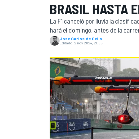
BRASIL HASTA E
INDYCAR
WRC
La F1 canceló por lluvia la clasific
hará el domingo, antes de la carrer
Jose Carlos de Celis
Editado:
2 nov 2024, 21:55
WEC
FÓRMULA E