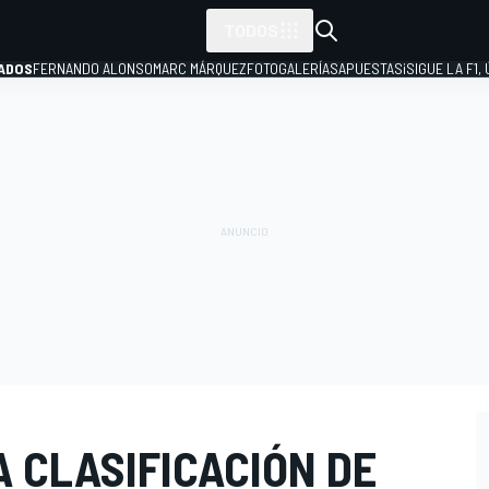
TODOS
ADOS
FERNANDO ALONSO
MARC MÁRQUEZ
FOTOGALERÍAS
APUESTAS
¡SIGUE LA F1,
P
A CLASIFICACIÓN DE