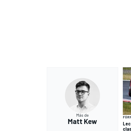
Más de
FÓRM
Matt Kew
Lec
cla