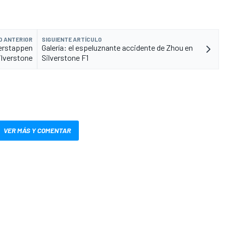
O ANTERIOR
SIGUIENTE ARTÍCULO
 Verstappen
Galería: el espeluznante accidente de Zhou en
ilverstone
Silverstone F1
VER MÁS Y COMENTAR