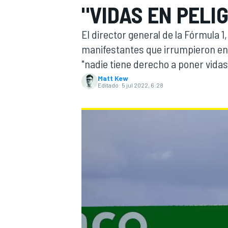
"VIDAS EN PELI
INDYCAR
WRC
El director general de la Fórmula 
manifestantes que irrumpieron en 
"nadie tiene derecho a poner vidas 
Matt Kew
Editado:
5 jul 2022, 6:28
WEC
FÓRMULA E