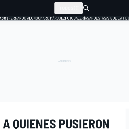
TODOS
ADOS
FERNANDO ALONSO
MARC MÁRQUEZ
FOTOGALERÍAS
APUESTAS
¡SIGUE LA F1,
P
 A QUIENES PUSIERON