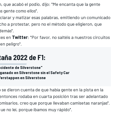
n
, que acabó el podio, dijo: "Me encanta que la gente
s gente como ellos".
aclarar y matizar esas palabras, emitiendo un comunicado
cho a protestar, pero no el método que eligieron, que
 demás".
ces en
Twitter
: "Por favor, no saltéis a nuestros circuitos
en peligro".
taña 2022 de F1:
accidente de Silverstone"
ganado en Silverstone sin el Safety Car
 Verstappen en Silverstone
 se dieron cuenta de que había gente en la pista en la
ntonces rodaba en cuarta posición tras ser adelantado
omisarios, creo que porque llevaban camisetas naranjas".
que no leí, porque íbamos muy rápido".