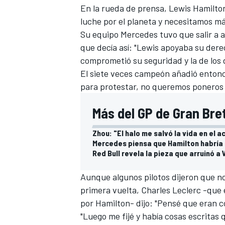
En la rueda de prensa,
Lewis Hamilto
luche por el planeta y necesitamos má
Su equipo
Mercedes
tuvo que salir a 
que decía así: "Lewis apoyaba su dere
comprometió su seguridad y la de los
El siete veces campeón añadió enton
para protestar, no queremos poneros 
Más del GP de Gran Bre
MÁS CATEGORÍAS
Zhou: "El halo me salvó la vida en el 
Mercedes piensa que Hamilton habría 
Red Bull revela la pieza que arruinó a
Aunque algunos pilotos dijeron que no
primera vuelta,
Charles Leclerc
-que e
por Hamilton- dijo: "Pensé que eran c
"Luego me fijé y había cosas escritas 