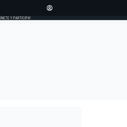
Haz que tu voz se escuche
comentando los artículos
 ÚNETE Y PARTICIPA!
INICIAR SESIÓN
EDICIÓN
ESPAÑA