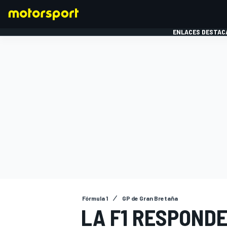
ENLACES DESTAC
FÓRMULA 1
MOTOG
Fórmula 1
GP de Gran Bretaña
LA F1 RESPONDE