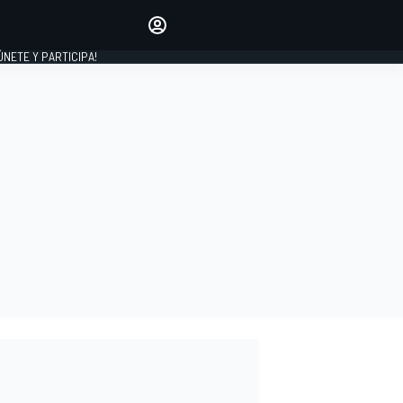
Haz que tu voz se escuche
comentando los artículos
 ÚNETE Y PARTICIPA!
INICIAR SESIÓN
EDICIÓN
ESPAÑA