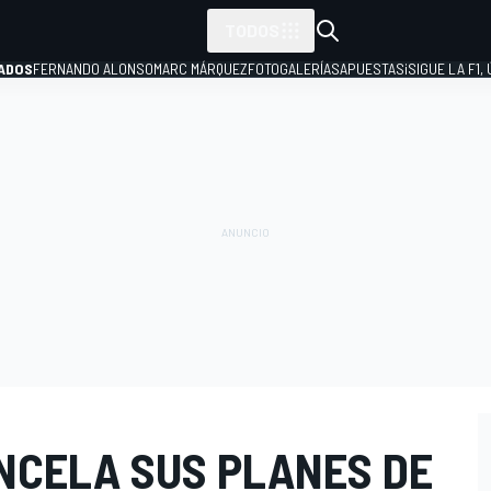
TODOS
ADOS
FERNANDO ALONSO
MARC MÁRQUEZ
FOTOGALERÍAS
APUESTAS
¡SIGUE LA F1,
P
ANCELA SUS PLANES DE