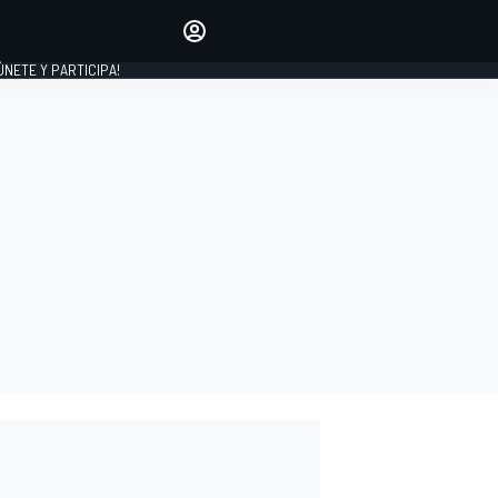
Haz que tu voz se escuche
comentando los artículos
 ÚNETE Y PARTICIPA!
INICIAR SESIÓN
EDICIÓN
ESPAÑA