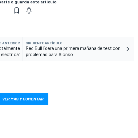
rte o guarda este artículo
O ANTERIOR
SIGUIENTE ARTÍCULO
otalmente
Red Bull lidera una primera mañana de test con
eléctrica"
problemas para Alonso
VER MÁS Y COMENTAR