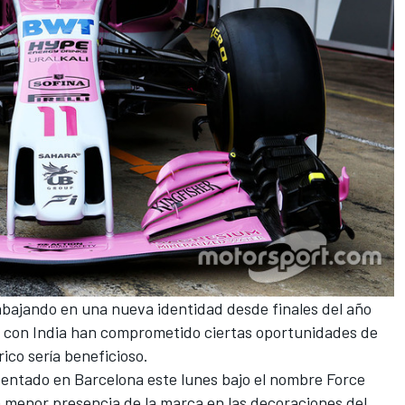
rabajando
en una nueva identidad desde finales del año
s con India han comprometido ciertas oportunidades de
ico sería beneficioso.
entado en Barcelona este lunes bajo el nombre Force
 menor presencia de la marca en las decoraciones del