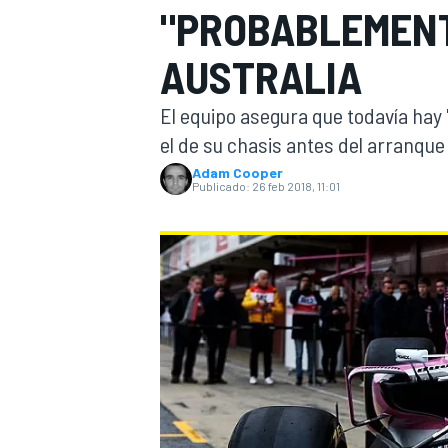
"PROBABLEMENT
INDYCAR
WRC
AUSTRALIA
El equipo asegura que todavía hay
el de su chasis antes del arranque
Adam Cooper
Publicado:
26 feb 2018, 11:01
WEC
FÓRMULA E