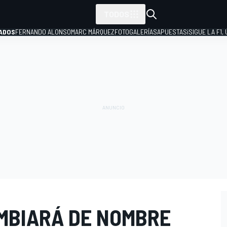
TODOS
ADOS
FERNANDO ALONSO
MARC MÁRQUEZ
FOTOGALERÍAS
APUESTAS
¡SIGUE LA F1,
P
AMBIARÁ DE NOMBRE