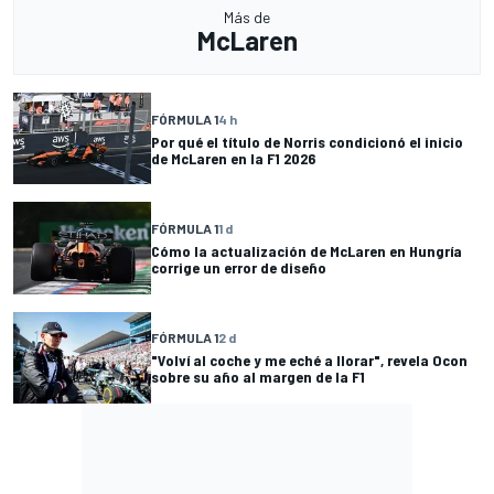
Más de
McLaren
FÓRMULA 1
4 h
Por qué el título de Norris condicionó el inicio
de McLaren en la F1 2026
FÓRMULA 1
1 d
Cómo la actualización de McLaren en Hungría
corrige un error de diseño
FÓRMULA 1
2 d
"Volví al coche y me eché a llorar", revela Ocon
sobre su año al margen de la F1