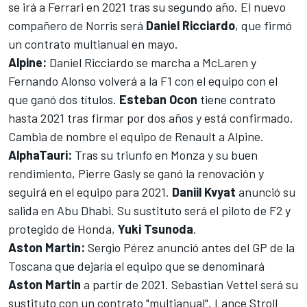
se irá a Ferrari en 2021 tras su segundo año. El nuevo
compañero de Norris será
Daniel Ricciardo
, que firmó
un
contrato multianual en mayo.
Alpine
:
Daniel Ricciardo se marcha a McLaren y
Fernando Alonso volverá a la F1
con el equipo con el
que ganó dos títulos.
Esteban Ocon
tiene contrato
hasta 2021 tras firmar por dos años y está confirmado.
Cambia de nombre el equipo de Renault a Alpine.
AlphaTauri
:
Tras su triunfo en Monza y su buen
rendimiento,
Pierre Gasly se ganó la renovación y
seguirá en el equipo para 2021
.
Daniil Kvyat
anunció su
salida en Abu Dhabi. Su sustituto será el piloto de F2 y
protegido de Honda,
Yuki
Tsunoda
.
ANZEIGE
Aston Martin
:
Sergio
Pérez anunció antes del GP de la
Toscana que dejaría el equipo
que se denominará
Aston
Martin
a partir de 2021.
Sebastian Vettel será su
sustituto
con un contrato "multianual".
Lance Stroll