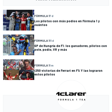
FÓRMULA 1
7 d
Los pilotos con más podios en Fórmula 1 y
cuántos
FÓRMULA 1
11 d
GP de Hungría de F1: los ganadores, pilotos con
pole, podio, VR y más
FÓRMULA 1
1 m
¡250 victorias de Ferrari en F1¡ Y las lograron
estos pilotos