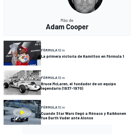
Más de
Adam Cooper
FÓRMULA 1
2 m
La primera victoria de Hamilton en Fórmula 1
FÓRMULA 1
2 m
Bruce McLaren, el fundador de un equipo
legendario (1937-1970)
FÓRMULA 1
2 m
Cuando Star Wars llegó a Mónaco y Raikkonen
fue Darth Vader ante Alonso