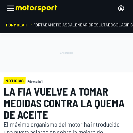
FÓRMULA 1
PORTADA
NOTICIAS
CALENDARIO
RESULTADOS
CLASIFI
NOTICIAS
Fórmula 1
LA FIA VUELVE A TOMAR
MEDIDAS CONTRA LA QUEMA
DE ACEITE
El máximo organismo del motor ha introducido
una nueva aclaración sobre la mejora de