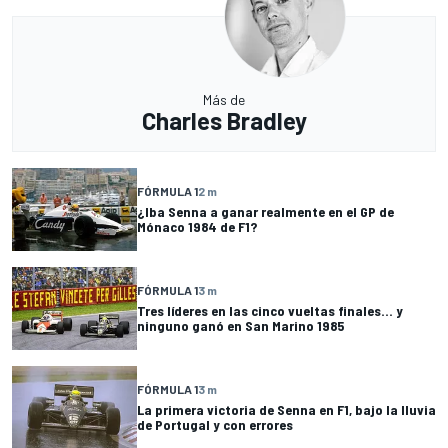
Más de
Charles Bradley
FÓRMULA 1
2 m
¿Iba Senna a ganar realmente en el GP de
Mónaco 1984 de F1?
FÓRMULA 1
3 m
Tres líderes en las cinco vueltas finales... y
ninguno ganó en San Marino 1985
FÓRMULA 1
3 m
La primera victoria de Senna en F1, bajo la lluvia
de Portugal y con errores