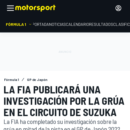
FÓRMULA 1
PORTADA
NOTICIAS
CALENDARIO
RESULTADOS
CLASIFI
Fórmula 1
GP de Japón
LA FIA PUBLICARÁ UNA
INVESTIGACIÓN POR LA GRÚA
EN EL CIRCUITO DE SUZUKA
La FIA ha completado su investigación sobre la
grúa en mitad de la pista en el GP de Japón 2022