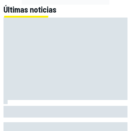
Últimas noticias
Las notas de mitad de temporada de la F1 2026: Williams
da un sorprendente paso atrás