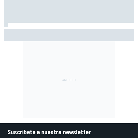
La dura reflexión de Norris sobre la F1: "Así no debería
gestionarse un deporte"
Suscríbete a nuestra newsletter