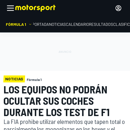
FÓRMULA 1
PORTADA
NOTICIAS
CALENDARIO
RESULTADOS
CLASIFI
NOTICIAS
Fórmula 1
LOS EQUIPOS NO PODRÁN
OCULTAR SUS COCHES
DURANTE LOS TEST DE F1
La FIA prohibe utilizar elementos que tapen total o
parcialmente los monoplazas en los boxes y el