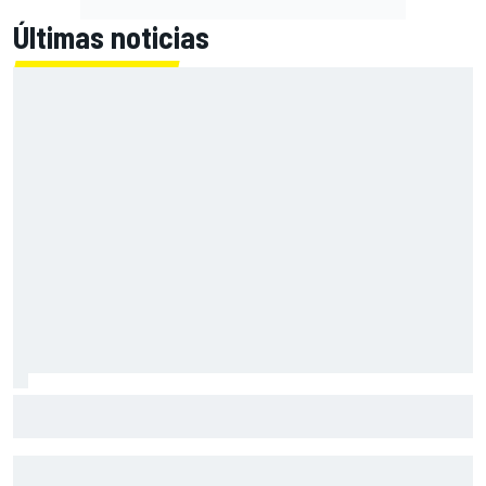
Últimas noticias
Bagnaia: "Este año no sé todo sobre mi moto, entro en
pista y simplemente piloto lo que tengo"