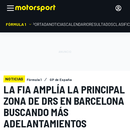
FÓRMULA 1
PORTADA
NOTICIAS
CALENDARIO
RESULTADOS
CLASIFI
NOTICIAS
Fórmula 1
GP de España
LA FIA AMPLÍA LA PRINCIPAL
ZONA DE DRS EN BARCELONA
BUSCANDO MÁS
ADELANTAMIENTOS