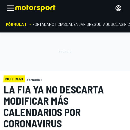
FÓRMULA 1
PORTADA
NOTICIAS
CALENDARIO
RESULTADOS
CLASIFI
NOTICIAS
Fórmula 1
LA FIA YA NO DESCARTA
MODIFICAR MÁS
CALENDARIOS POR
CORONAVIRUS