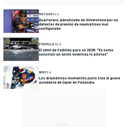
MOTOGP
14 h
Quartararo, penalizado en Silverstone por un
detector de presión de neumáticos mal
configurado
FÓRMULA 1
4 d
El símil de Cadillac para su 2026: "Es como
construir un avión mientras lo pilotas"
WRC
5 d
Los dramáticos momentos justo tras el grave
accidente de Ogier en Finlandia