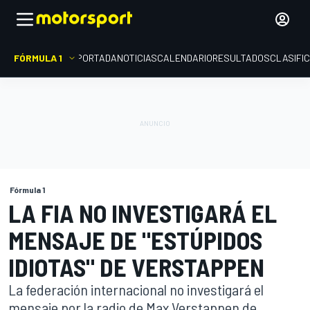
FÓRMULA 1
PORTADA
NOTICIAS
CALENDARIO
RESULTADOS
CLASIFI
Fórmula 1
LA FIA NO INVESTIGARÁ EL
MENSAJE DE "ESTÚPIDOS
IDIOTAS" DE VERSTAPPEN
La federación internacional no investigará el
mensaje por la radio de Max Verstappen de