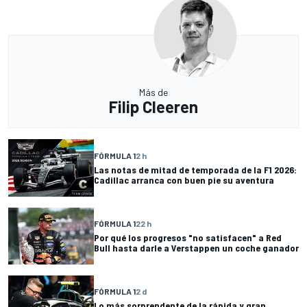
Más de
Filip Cleeren
FÓRMULA 1
2 h
Las notas de mitad de temporada de la F1 2026:
Cadillac arranca con buen pie su aventura
FÓRMULA 1
22 h
Por qué los progresos "no satisfacen" a Red
Bull hasta darle a Verstappen un coche ganador
FÓRMULA 1
2 d
Lo más sorprendente de la rápida y gran