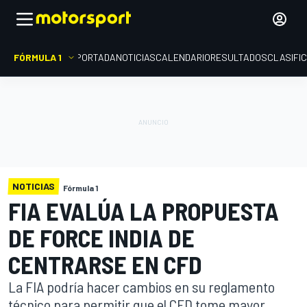
FÓRMULA 1
PORTADA
NOTICIAS
CALENDARIO
RESULTADOS
CLASIFI
NOTICIAS
Fórmula 1
FIA EVALÚA LA PROPUESTA
DE FORCE INDIA DE
CENTRARSE EN CFD
La FIA podría hacer cambios en su reglamento
técnico para permitir que el CFD tome mayor