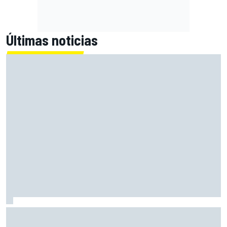
Últimas noticias
El momento en el que Stroll llegó a dejar de disfrutar de las
carreras