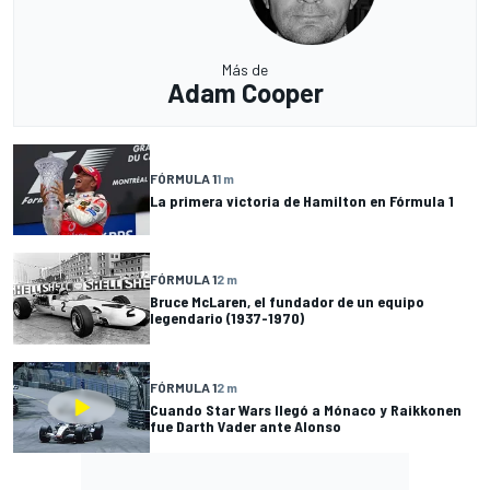
Más de
Adam Cooper
FÓRMULA 1
1 m
La primera victoria de Hamilton en Fórmula 1
FÓRMULA 1
2 m
Bruce McLaren, el fundador de un equipo
legendario (1937-1970)
FÓRMULA 1
2 m
Cuando Star Wars llegó a Mónaco y Raikkonen
fue Darth Vader ante Alonso