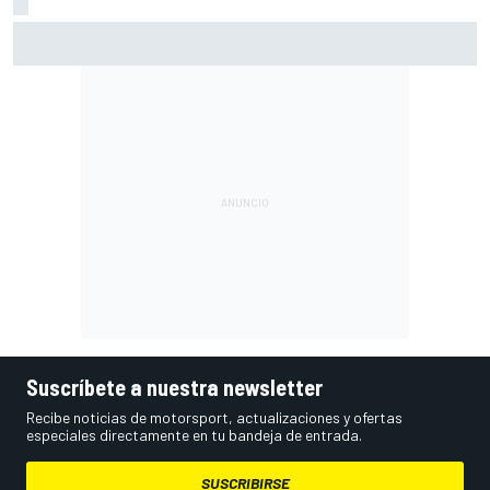
Marcus Ericsson seguirá con Andretti en la temporada
2027 de IndyCar
Suscríbete a nuestra newsletter
Recibe noticias de motorsport, actualizaciones y ofertas
especiales directamente en tu bandeja de entrada.
SUSCRIBIRSE