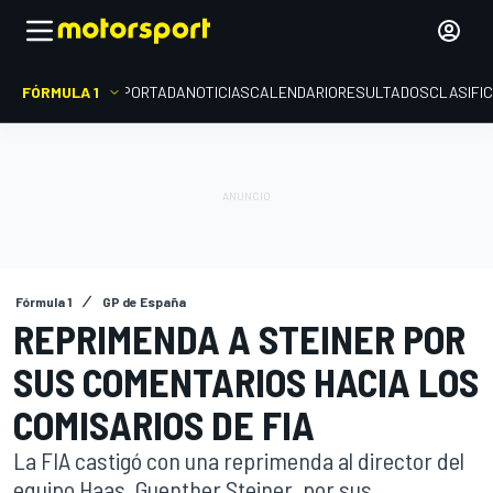
FÓRMULA 1
PORTADA
NOTICIAS
CALENDARIO
RESULTADOS
CLASIFI
Fórmula 1
GP de España
REPRIMENDA A STEINER POR
SUS COMENTARIOS HACIA LOS
COMISARIOS DE FIA
La FIA castigó con una reprimenda al director del
equipo Haas, Guenther Steiner, por sus