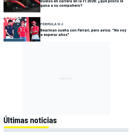
Duelos en carrera en la F1 2026: ¿qué piloto le
gana a su compañero?
FÓRMULA 1
6 d
Bearman sueña con Ferrari, pero avisa: "No voy
a esperar años"
Últimas noticias